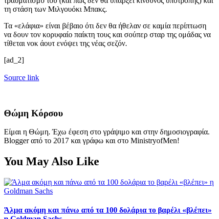
τραυματισμό του (και πως δεν θα υπάρξει κίνδυνος υποτροπής) και
τη στάση των Μιλγουόκι Μπακς.
Τα «ελάφια» είναι βέβαιο ότι δεν θα ήθελαν σε καμία περίπτωση
να δουν τον κορυφαίο παίκτη τους και σούπερ σταρ της ομάδας να
τίθεται νοκ άουτ ενόψει της νέας σεζόν.
[ad_2]
Source link
Θώμη Κόρσου
Είμαι η Θώμη. Έχω έφεση στο γράψιμο και στην δημοσιογραφία.
Blogger από το 2017 και γράφω και στο MinistryofMen!
You May Also Like
Άλμα ακόμη και πάνω από τα 100 δολάρια το βαρέλι «βλέπει»
η Goldman Sachs