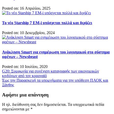
Posted on: 16 Απριλίου, 2025
Το νέο Starship 7 EM-i υπόσχεται πολλά και διχάζει
Posted on: 10 Δεκεμβρίου, 2024
Ανάκληση Smart για ενημέρωση του λογισμικού στο σύστημα
φρένων – Newsbeast
Posted on: 10 Ιουλίου, 2020
Πλοήγηση
G20: Συμφωνία για συνέχιση καταγραφής των οικονομικών
κινδύνων από τον κοροναϊό
άρθρων
Έως την Παρασκευή τα υπομνήματα για την υπόθεση ΠΑΟΚ και
Ξάνθης
Αφήστε μια απάντηση
Η ηλ. διεύθυνση σας δεν δημοσιεύεται.
Τα υποχρεωτικά πεδία
σημειώνονται με
*