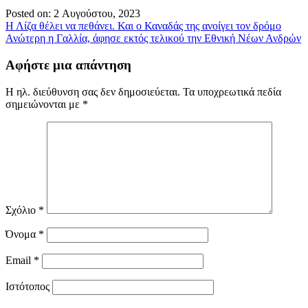
Posted on: 2 Αυγούστου, 2023
Πλοήγηση
Η Λίζα θέλει να πεθάνει. Και ο Καναδάς της ανοίγει τον δρόμο
Ανώτερη η Γαλλία, άφησε εκτός τελικού την Εθνική Νέων Ανδρών
άρθρων
Αφήστε μια απάντηση
Η ηλ. διεύθυνση σας δεν δημοσιεύεται.
Τα υποχρεωτικά πεδία
σημειώνονται με
*
Σχόλιο
*
Όνομα
*
Email
*
Ιστότοπος