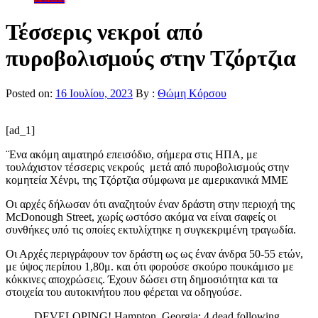
Τέσσερις νεκροί από
πυροβολισμούς στην Τζόρτζια
Posted on:
16 Ιουλίου, 2023
By :
Θώμη Κόρσου
[ad_1]
¨Ενα ακόμη αιματηρό επεισόδιο, σήμερα στις ΗΠΑ, με
τουλάχιστον τέσσερις νεκρούς μετά από πυροβολισμούς στην
κομητεία Χένρι, της Τζόρτζια σύμφωνα με αμερικανικά ΜΜΕ
Οι αρχές δήλωσαν ότι αναζητούν έναν δράστη στην περιοχή της
McDonough Street, χωρίς ωστόσο ακόμα να είναι σαφείς οι
συνθήκες υπό τις οποίες εκτυλίχτηκε η συγκεκριμένη τραγωδία.
Οι Αρχές περιγράφουν τον δράστη ως ως έναν άνδρα 50-55 ετών,
με ύψος περίπου 1,80μ. και ότι φορούσε σκούρο πουκάμισο με
κόκκινες αποχρώσεις. Έχουν δώσει στη δημοσιότητα και τα
στοιχεία του αυτοκινήτου που φέρεται να οδηγούσε.
DEVELOPING! Hampton, Georgia: 4 dead following