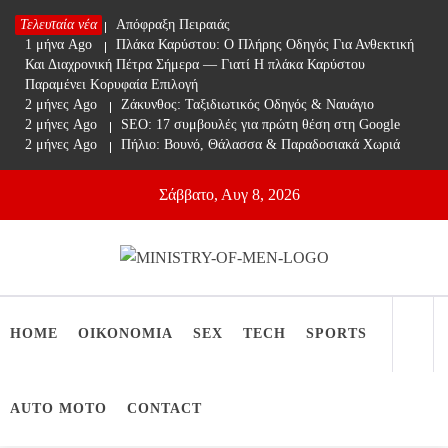
Skip
Τελευταία νέα
1 μήνα Ago
Απόφραξη Πειραιάς
to
1 μήνα Ago
Πλάκα Καρύστου: Ο Πλήρης Οδηγός Για Ανθεκτική
content
Και Διαχρονική Πέτρα Σήμερα — Γιατί Η πλάκα Καρύστου
Παραμένει Κορυφαία Επιλογή
2 μήνες Ago
Ζάκυνθος: Ταξιδιωτικός Οδηγός & Ναυάγιο
2 μήνες Ago
SEO: 17 συμβουλές για πρώτη θέση στη Google
2 μήνες Ago
Πήλιο: Βουνό, Θάλασσα & Παραδοσιακά Χωριά
Σάββατο, Αυγ 8, 2026
Ministry Of Men
Online Lifestyle περιοδικό για Aνδρες
HOME
ΟΙΚΟΝΟΜΙΑ
SEX
TECH
SPORTS
AUTO MOTO
CONTACT