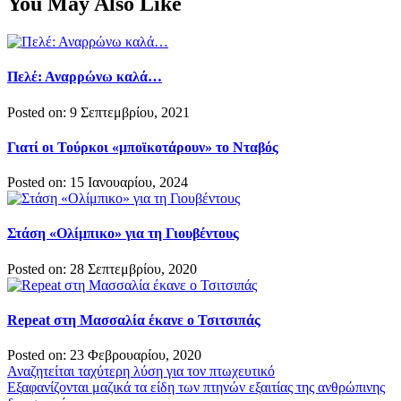
You May Also Like
Πελέ: Αναρρώνω καλά…
Posted on: 9 Σεπτεμβρίου, 2021
Γιατί οι Τούρκοι «μποϊκοτάρουν» το Νταβός
Posted on: 15 Ιανουαρίου, 2024
Στάση «Ολίμπικο» για τη Γιουβέντους
Posted on: 28 Σεπτεμβρίου, 2020
Repeat στη Μασσαλία έκανε ο Τσιτσιπάς
Posted on: 23 Φεβρουαρίου, 2020
Πλοήγηση
Αναζητείται ταχύτερη λύση για τον πτωχευτικό
Εξαφανίζονται μαζικά τα είδη των πτηνών εξαιτίας της ανθρώπινης
άρθρων