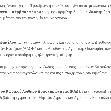
κής Ανάπτυξης και Τροφίμων, η επαλήθευση γίνεται σε μελλοντική επ
ίνεται υπέρβαση του 50%
της εγκεκριμένης δημόσιας δαπάνης ή το
ν μέτρων για την πανδημία του κορονοϊού.
 φακέλου
των αιτημάτων πληρωμής και τροποποίησης στις Διευθύνσε
κών Ενοτήτων (ΔΑΟΚ) και τις Διευθύνσεις Αγροτικής Οικονομίας των
ν οριστικοποίηση της ηλεκτρονικής αίτησης.
ται με την κατάργηση υποχρέωσης προσκόμισης ορισμένων δικαιολογ
τας και προδιαγραφών, καθώς και της διάταξης του εξοπλισμού που
ου Κωδικού Αριθμού Δραστηριότητας (ΚΑΔ)
. Για την απόδειξη 
 η βεβαίωση εγγραφής στο Μητρώο Αγροτών και Αγροτικών Εκμεταλλ