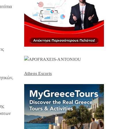
ιτόπια
ις
Athens Escorts
ητικών,
της
εύσεων