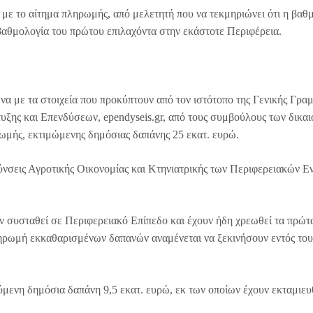
ί με το αίτημα πληρωμής, από μελετητή που να τεκμηριώνει ότι η βαθ
βαθμολογία του πρώτου επιλαχόντα στην εκάστοτε Περιφέρεια.
με τα στοιχεία που προκύπτουν από τον ιστότοπο της Γενικής Γραμ
ξης και Επενδύσεων, ependyseis.gr, από τους συμβούλους των δικα
ρωμής, εκτιμώμενης δημόσιας δαπάνης 25 εκατ. ευρώ.
ύνσεις Αγροτικής Οικονομίας και Κτηνιατρικής των Περιφερειακών Ε
υν συσταθεί σε Περιφερειακό Επίπεδο και έχουν ήδη χρεωθεί τα πρώτ
ληρωμή εκκαθαρισμένων δαπανών αναμένεται να ξεκινήσουν εντός του
ύμενη δημόσια δαπάνη 9,5 εκατ. ευρώ, εκ των οποίων έχουν εκταμιευθ