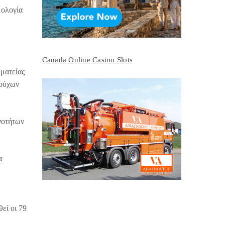
μολογία
Canada Online Casino Slots
ματείας
ιούχων
νοτήτων
α
εί οι 79