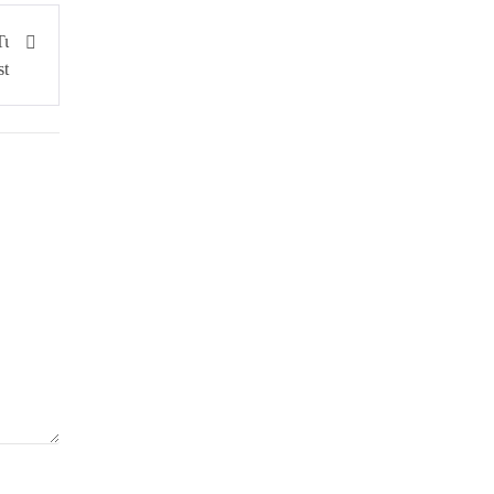
Τι
st