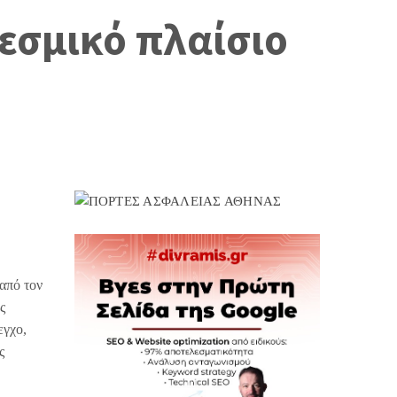
θεσμικό πλαίσιο
από τον
ς
εγχο,
ς