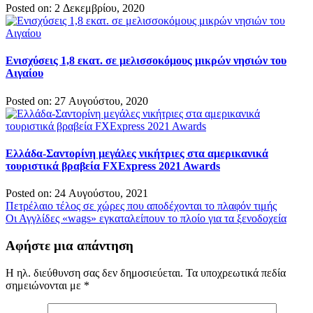
Posted on: 2 Δεκεμβρίου, 2020
Ενισχύσεις 1,8 εκατ. σε μελισσοκόμους μικρών νησιών του
Αιγαίου
Posted on: 27 Αυγούστου, 2020
Ελλάδα-Σαντορίνη μεγάλες νικήτριες στα αμερικανικά
τουριστικά βραβεία FXExpress 2021 Awards
Posted on: 24 Αυγούστου, 2021
Πλοήγηση
Πετρέλαιο τέλος σε χώρες που αποδέχονται το πλαφόν τιμής
Οι Αγγλίδες «wags» εγκαταλείπουν το πλοίο για τα ξενοδοχεία
άρθρων
Αφήστε μια απάντηση
Η ηλ. διεύθυνση σας δεν δημοσιεύεται.
Τα υποχρεωτικά πεδία
σημειώνονται με
*