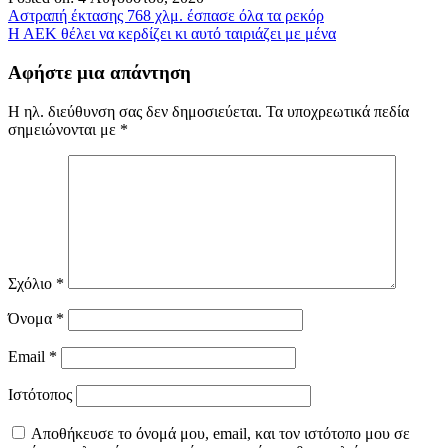
Πλοήγηση
Αστραπή έκτασης 768 χλμ. έσπασε όλα τα ρεκόρ
Η ΑΕΚ θέλει να κερδίζει κι αυτό ταιριάζει με μένα
άρθρων
Αφήστε μια απάντηση
Η ηλ. διεύθυνση σας δεν δημοσιεύεται.
Τα υποχρεωτικά πεδία
σημειώνονται με
*
Σχόλιο
*
Όνομα
*
Email
*
Ιστότοπος
Αποθήκευσε το όνομά μου, email, και τον ιστότοπο μου σε