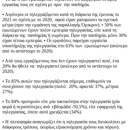
εργασίας τους σε σχέση με πριν την πανδημία.
• Λιγότεροι οι τηλεργαζόμενοι κατά τη διάρκεια της έρευνας το
2021 σε σχέση με το 2020, αφού είχαν χαλαρώσει τα σχετικά
μέτρα (πριν την εμφάνιση της παραλλαγής Όμικρον). • 50% των
ερωτώμενων έχουν πλέον εμπειρία τηλεργασίας, είτε κατά τη
διάρκεια της πανδημίας ή νωρίτερα. Πριν την πανδημία, μόνο 30%
είχαν τέτοια εμπειρία. • Οι εργοδότες παρείχαν εργαλεία
υποστήριξης της τηλεργασίας στο 63% των ερωτώμενων (ανώτερο
από το αντίστοιχο το 2020).
• Από τους εργαζόμενους που δεν έχουν τηλεργαστεί ποτέ, ένα
20% θα ήθελε να τηλεργαστεί (ανώτερο από το αντίστοιχο το
2020).
• Το 85% αυτών που τηλεργάζονται σήμερα, επιθυμούν να
συνεχίσουν την τηλεργασία (πολύ: 20%, αρκετά: 37%, μέτρια:
27%).
• Το 84% προτιμούν είτε μία τακτικότητα στην τηλεργασία (μία
φορά ή περισσότερες ανά εβδομάδα -50,5%), είτε εφαρμογή της
τηλεργασίας, όποτε αυτό χρειάζεται (34%).
• Η πλειοψηφία αναγνωρίζει ότι η τηλεργασία τους διευκολύνει με
διάφορους τρόπους (κυρίως εξοικονόμηση χρόνου και πόρων).