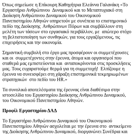
Όπως σημείωσε η Επίκουρη Καθηγήτρια Ελεάννα Γαλανάκη «Το
Εργαστήριο Ανθρώπινου Δυναμικού και το Μεταπτυχιακό στη
Διοίκηση Ανθρώπινου Δυναμικού του Οικονομικού
Πανεπιστημίου Αθηνών υπηρετούν με συνέπεια το επιστημονικό
πεδίο της Διοίκησης Ανθρώπινων Πόρων και συμβάλλουν στη
μελέτη των τάσεων στο εργασιακό περιβάλλον, με απώτερο στόχο
τη βελτιστοποίηση των συνθηκών, για τους εργαζόμενους, τις
επιχειρήσεις και την οικονομία.
Σημαντική συμβολή στο έργο μας προσφέρουν οι συμμετέχουσες
και οι συμμετέχοντες στην έρευνα, άτομα και οργανισμοί που
σταθερά μας εμπιστεύονται και ανταποκρίνονται στις προσκλήσεις
μας. Τους ευχαριστούμε θερμά για τη συμμετοχή! Ελπίζουμε η
έρευνα να συνεισφέρει στη χάραξη επιστημονικά τεκμηριωμένων
στρατηγικών στο πεδίο του HR.»
Τα συνολικά αποτελέσματα της έρευνας είναι διαθέσιμα στην
ιστοσελίδα του Εργαστηρίου Διοίκησης Ανθρώπινου Δυναμικού,
του Οικονομικού Πανεπιστημίου Αθηνών.
Προφίλ Εργαστηρίου ΔΑΔ
Το Εργαστήριο Ανθρώπινου Δυναμικού του Οικονομικού
Πανεπιστημίου Αθηνών ασχολείται με την έρευνα στο αντικείμενο
της Διοίκησης Ανθρώπινου Δυναμικού, διοργανώνει Συνέδρια και