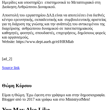
Ημερίδες και υποστηρίζει επιστημονικά το Μεταπτυχιακό στη
Διοίκηση Ανθρώπινου Δυναμικού.
Αποστολή του εργαστηρίου ΔΑΔ είναι να αποτελέσει ένα διεθνές
κέντρο ερευνητικής, εκπαιδευτικής και συμβουλευτικής αριστείας
για τη διάχυση της γνώσης και την ανάπτυξη του αντικειμένου της
διαχείρισης ανθρώπινου δυναμικού σε πανεπιστημιακούς
καθηγητές, φοιτητές, σπουδαστές, επιχειρήσεις, δημόσιους φορείς
και οργανισμούς.
Website: https://www.dept.aueb.gr/el/HRMlab
[ad_2]
Source link
Θώμη Κόρσου
Είμαι η Θώμη. Έχω έφεση στο γράψιμο και στην δημοσιογραφία.
Blogger από το 2017 και γράφω και στο MinistryofMen!
You May Also Like