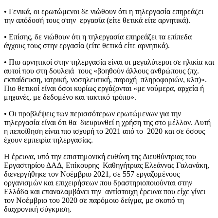
• Γενικά, οι ερωτώμενοι δε νιώθουν ότι η τηλεργασία επηρεάζει
την απόδοσή τους στην εργασία (είτε θετικά είτε αρνητικά).
• Επίσης, δε νιώθουν ότι η τηλεργασία επηρεάζει τα επίπεδα
άγχους τους στην εργασία (είτε θετικά είτε αρνητικά).
• Πιο αρνητικοί στην τηλεργασία είναι οι μεγαλύτεροι σε ηλικία και
αυτοί που στη δουλειά τους «βοηθούν άλλους ανθρώπους (πχ.
εκπαίδευση, ιατρική, νοσηλευτική, παροχή πληροφοριών, κλπ)».
Πιο θετικοί είναι όσοι κυρίως εργάζονται «με νούμερα, αρχεία ή
μηχανές, με δεδομένο και τακτικό τρόπο».
• Οι προβλέψεις των περισσότερων ερωτώμενων για την
τηλεργασία είναι ότι θα διευρυνθεί η χρήση της στο μέλλον. Αυτή
η πεποίθηση είναι πιο ισχυρή το 2021 από το 2020 και σε όσους
έχουν εμπειρία τηλεργασίας.
Η έρευνα, υπό την επιστημονική ευθύνη της Διευθύντριας του
Εργαστηρίου ΔΑΔ, Επίκουρης Καθηγήτριας Ελεάννας Γαλανάκη,
διενεργήθηκε τον Νοέμβριο 2021, σε 557 εργαζομένους
οργανισμών και επιχειρήσεων που δραστηριοποιούνται στην
Ελλάδα και επαναλαμβάνει την αντίστοιχη έρευνα που είχε γίνει
τον Νοέμβριο του 2020 σε παρόμοιο δείγμα, με σκοπό τη
διαχρονική σύγκριση.