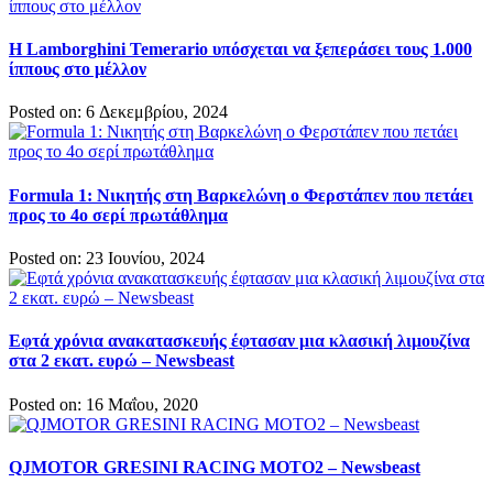
Η Lamborghini Temerario υπόσχεται να ξεπεράσει τους 1.000
ίππους στο μέλλον
Posted on: 6 Δεκεμβρίου, 2024
Formula 1: Νικητής στη Βαρκελώνη ο Φερστάπεν που πετάει
προς το 4ο σερί πρωτάθλημα
Posted on: 23 Ιουνίου, 2024
Εφτά χρόνια ανακατασκευής έφτασαν μια κλασική λιμουζίνα
στα 2 εκατ. ευρώ – Newsbeast
Posted on: 16 Μαΐου, 2020
QJMOTOR GRESINI RACING MOTO2 – Newsbeast