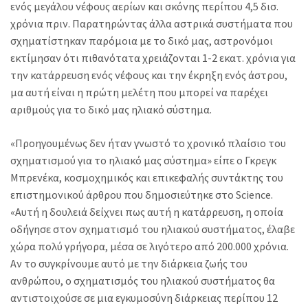
ενός μεγάλου νέφους αερίων και σκόνης περίπου 4,5 δισ.
χρόνια πριν. Παρατηρώντας άλλα αστρικά συστήματα που
σχηματίστηκαν παρόμοια με το δικό μας, αστρονόμοι
εκτίμησαν ότι πιθανότατα χρειάζονται 1-2 εκατ. χρόνια για
την κατάρρευση ενός νέφους και την έκρηξη ενός άστρου,
μα αυτή είναι η πρώτη μελέτη που μπορεί να παρέχει
αριθμούς για το δικό μας ηλιακό σύστημα.
«Προηγουμένως δεν ήταν γνωστό το χρονικό πλαίσιο του
σχηματισμού για το ηλιακό μας σύστημα» είπε ο Γκρεγκ
Μπρενέκα, κοσμοχημικός και επικεφαλής συντάκτης του
επιστημονικού άρθρου που δημοσιεύτηκε στο Science.
«Αυτή η δουλειά δείχνει πως αυτή η κατάρρευση, η οποία
οδήγησε στον σχηματισμό του ηλιακού συστήματος, έλαβε
χώρα πολύ γρήγορα, μέσα σε λιγότερο από 200.000 χρόνια.
Αν το συγκρίνουμε αυτό με την διάρκεια ζωής του
ανθρώπου, ο σχηματισμός του ηλιακού συστήματος θα
αντιστοιχούσε σε μια εγκυμοσύνη διάρκειας περίπου 12