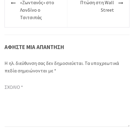
Πλοήγηση
«Ζωντανός» στο
Πτώση στη Wall
άρθρων
Λονδίνο ο
Street
Τσιτσιπάς
ΑΦΉΣΤΕ ΜΙΑ ΑΠΆΝΤΗΣΗ
Η ηλ. διεύθυνση σας δεν δημοσιεύεται.
Τα υποχρεωτικά
πεδία σημειώνονται με
*
ΣΧΌΛΙΟ
*