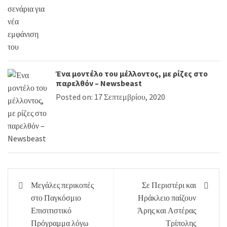
Ένα μοντέλο του μέλλοντος, με ρίζες στο
παρελθόν – Newsbeast
Posted on: 17 Σεπτεμβρίου, 2020
Πλοήγηση
Μεγάλες περικοπές
Σε Περιστέρι και
άρθρων
στο Παγκόσμιο
Ηράκλειο παίζουν
Επισιτιστικό
Άρης και Αστέρας
Πρόγραμμα λόγω
Τρίπολης