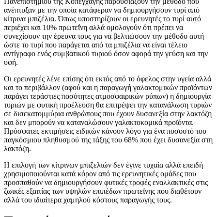
Πανεπιστημίου της Κοπεγχάγης παρουσιάζουν την μέθοδο που
ανέπτυξαν με την οποία κατάφεραν να δημιουργήσουν τυρί από
κίτρινα μπιζέλια. Όπως υποστηρίζουν οι ερευνητές το τυρί αυτό
περιέχει και 10% πρωτεΐνη αλλά ομολογούν ότι πρέπει να
συνεχίσουν την έρευνα τους για να βελτιώσουν την μέθοδο αυτή
ώστε το τυρί που παράγεται από τα μπιζέλια να είναι τέλειο
αντίγραφο ενός συμβατικού τυριού όσον αφορά την γεύση και την
υφή.
Οι ερευνητές λένε επίσης ότι εκτός από το όφελος στην υγεία αλλά
και το περιβάλλον (αφού και η παραγωγή γαλακτομικών προϊόντων
παράγει τεράστιες ποσότητες ατμοσφαιρικών ρύπων) η δημιουργία
τυριών με φυτική προέλευση θα επιτρέψει την κατανάλωση τυριών
σε δισεκατομμύρια ανθρώπους που έχουν δυσανεξία στην λακτόζη
και δεν μπορούν να καταναλώσουν γαλακτοκομικά προϊόντα.
Πρόσφατες εκτιμήσεις ειδικών κάνουν λόγο για ένα ποσοστό του
παγκόσμιου πληθυσμού της τάξης του 68% που έχει δυσανεξία στη
λακτόζη.
Η επιλογή των κίτρινων μπιζελιών δεν έγινε τυχαία αλλά επειδή
χρησιμοποιούνται κατά κόρον από τις ερευνητικές ομάδες που
προσπαθούν να δημιουργήσουν φυτικές τροφές εναλλακτικές στις
ζωικές εξαιτίας των υψηλών επιπέδων πρωτεΐνης που διαθέτουν
αλλά του ιδιαίτερα χαμηλού κόστους παραγωγής τους.