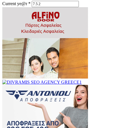
Current ye@r
*