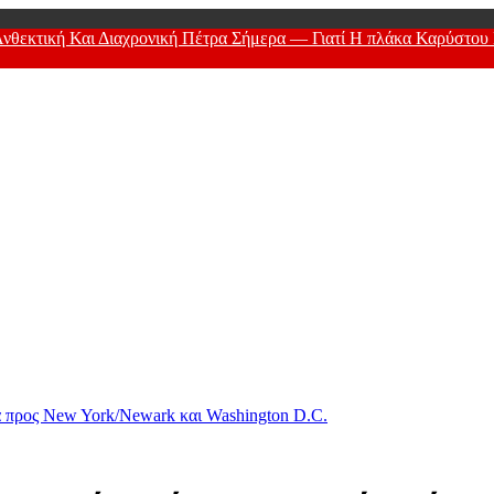
τική Και Διαχρονική Πέτρα Σήμερα — Γιατί Η πλάκα Καρύστου Παρ
ry Of Men
ήνα προς New York/Newark και Washington D.C.