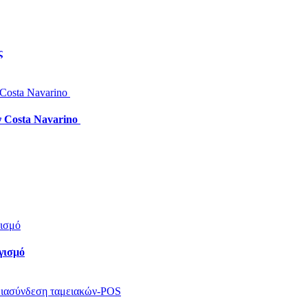
ς
ν Costa Navarino
γισμό
η διασύνδεση ταμειακών-POS