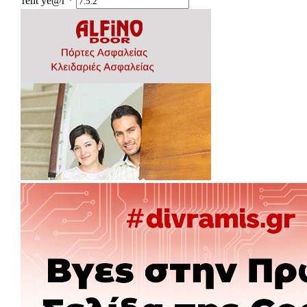
Current ye@r
*