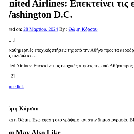
United Airlines: Επεκτείνει τι
Washington D.C.
Posted on:
28 Μαρτίου, 2024
By :
Θώμη Κόρσου
[ad_1]
Τις καθημερινές εποχικές πτήσεις της από την Αθήνα προς τα αεροδρ
τους ταξιδιώτες…
United Airlines: Επεκτείνει τις εποχικές πτήσεις της από Αθήν
[ad_2]
Source link
Θώμη Κόρσου
Είμαι η Θώμη. Έχω έφεση στο γράψιμο και στην δημοσιογραφία. Bl
You May Also Like