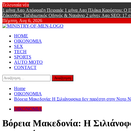
Skip
Τελευταία νέα
to
1 μήνα Ago
Απόφραξη Πειραιάς
1 μήνα Ago
Πλάκα Καρύστου: Ο Π
content
Ζάκυνθος: Ταξιδιωτικός Οδηγός & Ναυάγιο
2 μήνες Ago
SEO: 17 σ
Πέμπτη, Αυγ 6, 2026
Ministry Of
Primary
Online Lifestyle περιοδικό για Aνδρες
HOME
Menu
ΟΙΚΟΝΟΜΙΑ
SEX
TECH
SPORTS
AUTO MOTO
CONTACT
Αναζήτηση
για:
Home
ΟΙΚΟΝΟΜΙΑ
Βόρεια Μακεδονία: Η Σιλιάνοφσκα δεν παρέστη στην Νοτρ Ν
ΟΙΚΟΝΟΜΙΑ
Βόρεια Μακεδονία: Η Σιλιάνοφ