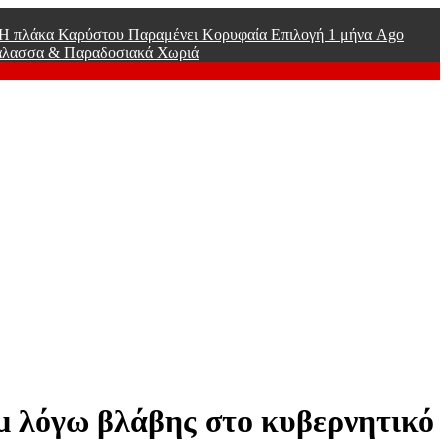
ί Η πλάκα Καρύστου Παραμένει Κορυφαία Επιλογή
1 μήνα Ago
άλασσα & Παραδοσιακά Χωριά
μ λόγω βλάβης στο κυβερνητικό