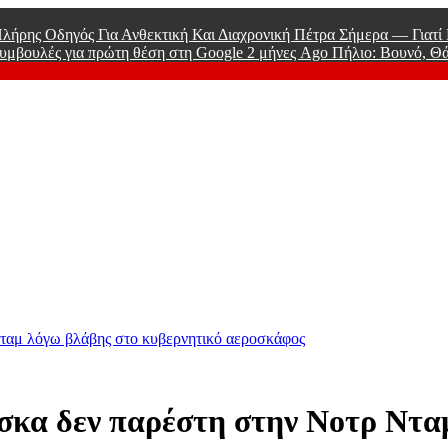
λήρης Οδηγός Για Ανθεκτική Και Διαχρονική Πέτρα Σήμερα — Γιατ
υμβουλές για πρώτη θέση στη Google
2 μήνες Ago
Πήλιο: Βουνό, Θ
 Men
ταμ λόγω βλάβης στο κυβερνητικό αεροσκάφος
σκα δεν παρέστη στην Νοτρ Ντα