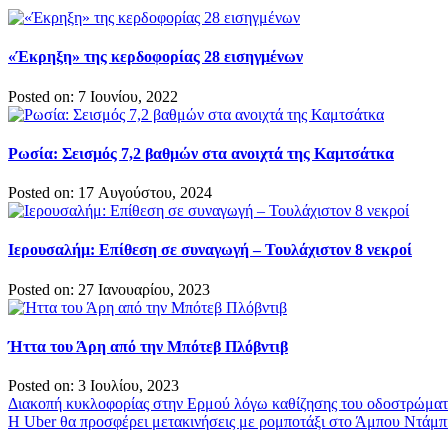
«Έκρηξη» της κερδοφορίας 28 εισηγμένων
Posted on: 7 Ιουνίου, 2022
Ρωσία: Σεισμός 7,2 βαθμών στα ανοιχτά της Καμτσάτκα
Posted on: 17 Αυγούστου, 2024
Ιερουσαλήμ: Επίθεση σε συναγωγή – Τουλάχιστον 8 νεκροί
Posted on: 27 Ιανουαρίου, 2023
Ήττα του Άρη από την Μπότεβ Πλόβντιβ
Posted on: 3 Ιουλίου, 2023
Πλοήγηση
Διακοπή κυκλοφορίας στην Ερμού λόγω καθίζησης του οδοστρώματ
Η Uber θα προσφέρει μετακινήσεις με ρομποτάξι στο Άμπου Ντάμπ
άρθρων