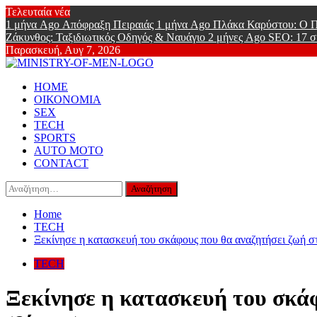
Skip
Τελευταία νέα
to
1 μήνα Ago
Απόφραξη Πειραιάς
1 μήνα Ago
Πλάκα Καρύστου: Ο Π
content
Ζάκυνθος: Ταξιδιωτικός Οδηγός & Ναυάγιο
2 μήνες Ago
SEO: 17 σ
Παρασκευή, Αυγ 7, 2026
Ministry Of
Primary
Online Lifestyle περιοδικό για Aνδρες
HOME
Menu
ΟΙΚΟΝΟΜΙΑ
SEX
TECH
SPORTS
AUTO MOTO
CONTACT
Αναζήτηση
για:
Home
TECH
Ξεκίνησε η κατασκευή του σκάφους που θα αναζητήσει ζωή στ
TECH
Ξεκίνησε η κατασκευή του σκά