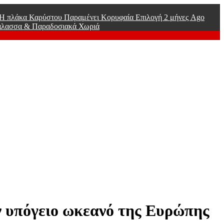
ί Η πλάκα Καρύστου Παραμένει Κορυφαία Επιλογή
2 μήνες Ago
άλασσα & Παραδοσιακά Χωριά
ν υπόγειο ωκεανό της Ευρώπης