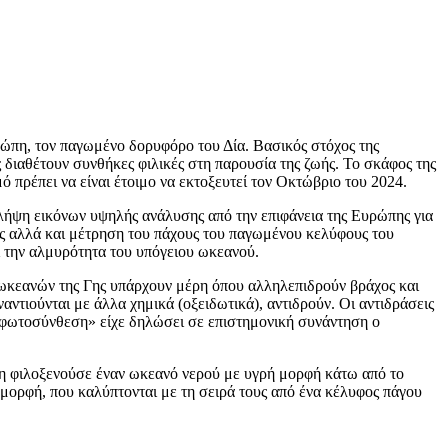
ώπη, τον παγωμένο δορυφόρο του Δία. Βασικός στόχος της
 διαθέτουν συνθήκες φιλικές στη παρουσία της ζωής. Το σκάφος της
πρέπει να είναι έτοιμο να εκτοξευτεί τον Οκτώβριο του 2024.
λήψη εικόνων υψηλής ανάλυσης από την επιφάνεια της Ευρώπης για
τας αλλά και μέτρηση του πάχους του παγωμένου κελύφους του
ι την αλμυρότητα του υπόγειου ωκεανού.
ν ωκεανών της Γης υπάρχουν μέρη όπου αλληλεπιδρούν βράχος και
αντιούνται με άλλα χημικά (οξειδωτικά), αντιδρούν. Οι αντιδράσεις
 φωτοσύνθεση» είχε δηλώσει σε επιστημονική συνάντηση ο
πη φιλοξενούσε έναν ωκεανό νερού με υγρή μορφή κάτω από το
 μορφή, που καλύπτονται με τη σειρά τους από ένα κέλυφος πάγου