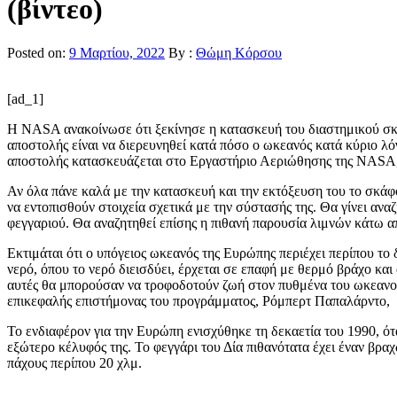
(βίντεο)
Posted on:
9 Μαρτίου, 2022
By :
Θώμη Κόρσου
[ad_1]
Η NASA ανακοίνωσε ότι ξεκίνησε η κατασκευή του διαστημικού σκά
αποστολής είναι να διερευνηθεί κατά πόσο ο ωκεανός κατά κύριο λό
αποστολής κατασκευάζεται στο Εργαστήριο Αεριώθησης της NASA, το
Αν όλα πάνε καλά με την κατασκευή και την εκτόξευση του το σκά
να εντοπισθούν στοιχεία σχετικά με την σύστασής της. Θα γίνει α
φεγγαριού. Θα αναζητηθεί επίσης η πιθανή παρουσία λιμνών κάτω α
Εκτιμάται ότι ο υπόγειος ωκεανός της Ευρώπης περιέχει περίπου τ
νερό, όπου το νερό διεισδύει, έρχεται σε επαφή με θερμό βράχο και
αυτές θα μπορούσαν να τροφοδοτούν ζωή στον πυθμένα του ωκεανού
επικεφαλής επιστήμονας του προγράμματος, Ρόμπερτ Παπαλάρντο,
Το ενδιαφέρον για την Ευρώπη ενισχύθηκε τη δεκαετία του 1990, 
εξώτερο κέλυφός της. Το φεγγάρι του Δία πιθανότατα έχει έναν βρα
πάχους περίπου 20 χλμ.