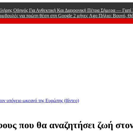
λήρης Οδηγός Για Ανθεκτική Και Διαχρονική Πέτρα Σήμερα — Γιατ
υμβουλές για πρώτη θέση στη Google
2 μήνες Ago
Πήλιο: Βουνό, Θ
 Men
ον υπόγειο ωκεανό της Ευρώπης (βίντεο)
φους που θα αναζητήσει ζωή στο