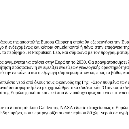
φους της αποστολής Europa Clipper η οποία θα εξερευνήσει την Ευρ
γο ή ενδεχομένως και κάποια σημεία κοντά ή πάνω στην επιφάνεια της
 περίφημο Jet Propulsion Lab, και σύμφωνα με τον προγραμματισμό 
φος αναμένεται να φτάσει στην Ευρώπη το 2030. Θα πραγματοποιήσει 
ναζήτηση πρόσφατων ή εν εξελίξει ενδείξεων γεωλογικής δραστηριότη
πό την επιφάνεια και η εξαγωγή συμπερασμάτων ως προς το βάθος κα
ο διπλάσιο νερό από όλους τους ωκεανούς της Γης. «Στον πυθμένα τω
 αναδύεται φορτισμένο με χημικά θρεπτικά συστατικά». Όταν αυτά συν
 της Ευρώπης ακόμα και εκεί που δεν υπάρχει φως που να επιτρέπει
όταν το διαστημόπλοιο Galileo της NASA έδωσε στοιχεία πως η Ευρώ
χώδη πυρήνα, που περιτριγυρίζεται από περίπου 80 χλμ νερού σε υγρή