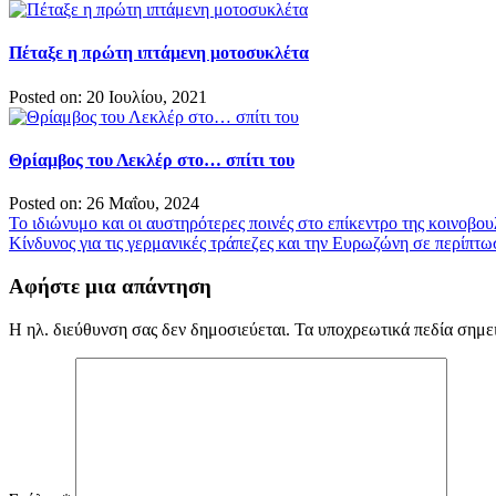
Πέταξε η πρώτη ιπτάμενη μοτοσυκλέτα
Posted on: 20 Ιουλίου, 2021
Θρίαμβος του Λεκλέρ στο… σπίτι του
Posted on: 26 Μαΐου, 2024
Πλοήγηση
Το ιδιώνυμο και οι αυστηρότερες ποινές στο επίκεντρο της κοινοβου
Κίνδυνος για τις γερμανικές τράπεζες και την Ευρωζώνη σε περίπτ
άρθρων
Αφήστε μια απάντηση
Η ηλ. διεύθυνση σας δεν δημοσιεύεται.
Τα υποχρεωτικά πεδία σημε