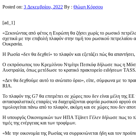
Posted on:
3 Δεκεμβρίου, 2022
By :
Θώμη Κόρσου
[ad_1]
«Ξεκινώντας από φέτος η Ευρώπη θα ζήσει χωρίς το ρωσικό πετρέλ
σχετικά με την επιβολή πλαφόν στην τιμή του ρωσικού πετρελαίου α
Ουκρανία.
Η Ρωσία «δεν θα δεχθεί» το πλαφόν και εξετάζει πώς θα απαντήσε
Ο εκπρόσωπος του Κρεμλίνου Ντμίτρι Πεσκόφ δήλωσε πως η Μόσχα 
Αυστραλία, όπως μετέδωσε το κρατικό πρακτορείο ειδήσεων TASS
«Δεν θα δεχθούμε αυτό το ανώτατο όριο», είπε, σύμφωνα με το πρα
RIA.
Το πλαφόν της G7 θα επιτρέπει σε χώρες που δεν είναι μέλη της ΕΕ
αντασφαλιστικές εταιρίες να διαχειρίζονται φορτία ρωσικού αργού 
τιμολογείται πάνω από το πλαφόν, ακόμη και σε χώρες που δεν απο
Η υπουργός Οικονομικών των ΗΠΑ Τζάνετ Γέλεν δήλωσε πως το πλαφ
τιμές της ενέργειας και των τροφίμων.
«Με την οικονομία της Ρωσίας να συρρικνώνεται ήδη και τον προϋπ