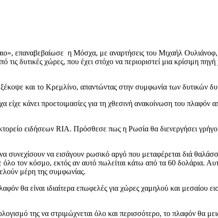
αιο», επαναβεβαίωσε η Μόσχα, με αναρτήσεις του Μιχαήλ Ουλιάνοφ, 
πό τις δυτικές χώρες, που έχει στόχο να περιοριστεί μια κρίσιμη πη
ι, ξέκοψε και το Κρεμλίνο, απαντώντας στην συμφωνία των δυτικών δ
είχε κάνει προετοιμασίες για τη χθεσινή ανακοίνωση του πλαφόν α
.
κτορείο ειδήσεων RIA. Πρόσθεσε πως η Ρωσία θα διενεργήσει γρήγορ
 να συνεχίσουν να εισάγουν ρωσικό αργό που μεταφέρεται διά θαλάσσ
σε όλο τον κόσμο, εκτός αν αυτό πωλείται κάτω από τα 60 δολάρια. Α
τελούν μέρη της συμφωνίας.
όν θα είναι ιδιαίτερα επωφελές για χώρες χαμηλού και μεσαίου εισ
ολογισμό της να στριμώχνεται όλο και περισσότερο, το πλαφόν θα με