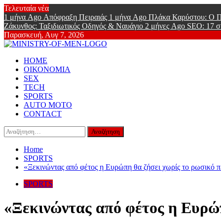
Skip
Τελευταία νέα
to
1 μήνα Ago
Απόφραξη Πειραιάς
1 μήνα Ago
Πλάκα Καρύστου: Ο Π
content
Ζάκυνθος: Ταξιδιωτικός Οδηγός & Ναυάγιο
2 μήνες Ago
SEO: 17 σ
Παρασκευή, Αυγ 7, 2026
Ministry Of
Primary
Online Lifestyle περιοδικό για Aνδρες
HOME
Menu
ΟΙΚΟΝΟΜΙΑ
SEX
TECH
SPORTS
AUTO MOTO
CONTACT
Αναζήτηση
για:
Home
SPORTS
«Ξεκινώντας από φέτος η Ευρώπη θα ζήσει χωρίς το ρωσικό π
SPORTS
«Ξεκινώντας από φέτος η Ευρώπ