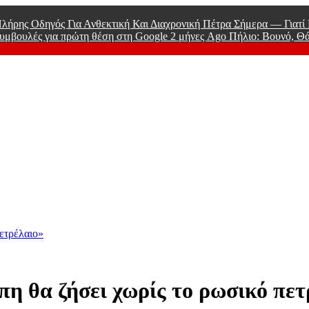
λήρης Οδηγός Για Ανθεκτική Και Διαχρονική Πέτρα Σήμερα — Γιατ
υμβουλές για πρώτη θέση στη Google
2 μήνες Ago
Πήλιο: Βουνό, Θ
 Men
ετρέλαιο»
η θα ζήσει χωρίς το ρωσικό πετ