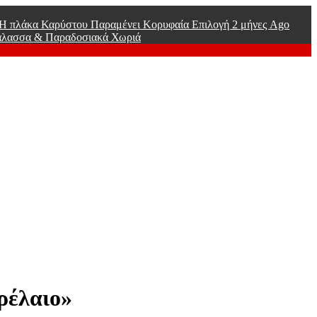
ί Η πλάκα Καρύστου Παραμένει Κορυφαία Επιλογή
2 μήνες Ago
άλασσα & Παραδοσιακά Χωριά
ρέλαιο»