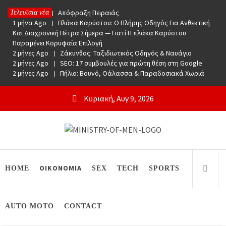
Skip
1 μήνα Ago
Απόφραξη Πειραιάς
Τελευταία νέα
to
1 μήνα Ago
Πλάκα Καρύστου: Ο Πλήρης Οδηγός Για Ανθεκτική
content
Και Διαχρονική Πέτρα Σήμερα — Γιατί Η πλάκα Καρύστου
Παραμένει Κορυφαία Επιλογή
2 μήνες Ago
Ζάκυνθος: Ταξιδιωτικός Οδηγός & Ναυάγιο
2 μήνες Ago
SEO: 17 συμβουλές για πρώτη θέση στη Google
2 μήνες Ago
Πήλιο: Βουνό, Θάλασσα & Παραδοσιακά Χωριά
Κυριακή, Αυγ 9, 2026
Ministry Of Men
Online Lifestyle περιοδικό για Aνδρες
HOME
ΟΙΚΟΝΟΜΙΑ
SEX
TECH
SPORTS
AUTO MOTO
CONTACT