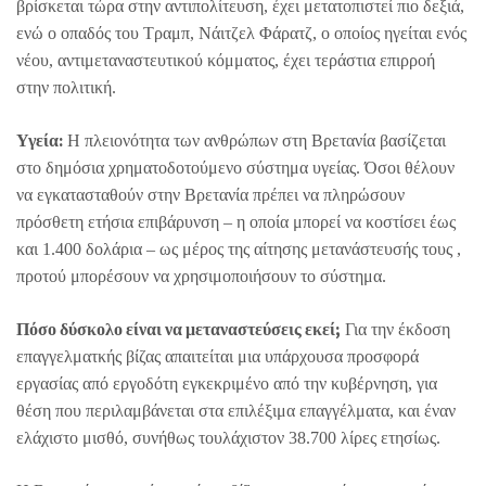
βρίσκεται τώρα στην αντιπολίτευση, έχει μετατοπιστεί πιο δεξιά,
ενώ ο οπαδός του Τραμπ, Νάιτζελ Φάρατζ, ο οποίος ηγείται ενός
νέου, αντιμεταναστευτικού κόμματος, έχει τεράστια επιρροή
στην πολιτική.
Υγεία:
Η πλειονότητα των ανθρώπων στη Βρετανία βασίζεται
στο δημόσια χρηματοδοτούμενο σύστημα υγείας. Όσοι θέλουν
να εγκατασταθούν στην Βρετανία πρέπει να πληρώσουν
πρόσθετη ετήσια επιβάρυνση – η οποία μπορεί να κοστίσει έως
και 1.400 δολάρια – ως μέρος της αίτησης μετανάστευσής τους ,
προτού μπορέσουν να χρησιμοποιήσουν το σύστημα.
Πόσο δύσκολο είναι να μεταναστεύσεις εκεί;
Για την έκδοση
επαγγελματκής βίζας απαιτείται μια υπάρχουσα προσφορά
εργασίας από εργοδότη εγκεκριμένο από την κυβέρνηση, για
θέση που περιλαμβάνεται στα επιλέξιμα επαγγέλματα, και έναν
ελάχιστο μισθό, συνήθως τουλάχιστον 38.700 λίρες ετησίως.