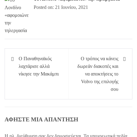
Posted on: 21 Ιουνίου, 2021
Πλοήγηση
Ο Παναθηναϊκός
Ο τρόπος να κάνεις
άρθρων
λαχτάρισε αλλά
δωρεάν διακοπές και
νίκησε την Μακάμπι
να αποκτήσεις το
Volvo της επιλογής
σου
ΑΦΉΣΤΕ ΜΙΑ ΑΠΆΝΤΗΣΗ
Η ηλ. διεύθυνση σας δεν δημοσιεύεται.
Τα υποχρεωτικά πεδία