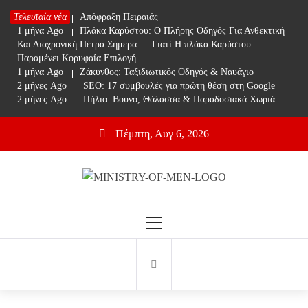
Skip
Τελευταία νέα
1 μήνα Ago
Απόφραξη Πειραιάς
to
1 μήνα Ago
Πλάκα Καρύστου: Ο Πλήρης Οδηγός Για Ανθεκτική
content
Και Διαχρονική Πέτρα Σήμερα — Γιατί Η πλάκα Καρύστου
Παραμένει Κορυφαία Επιλογή
1 μήνα Ago
Ζάκυνθος: Ταξιδιωτικός Οδηγός & Ναυάγιο
2 μήνες Ago
SEO: 17 συμβουλές για πρώτη θέση στη Google
2 μήνες Ago
Πήλιο: Βουνό, Θάλασσα & Παραδοσιακά Χωριά
Πέμπτη, Αυγ 6, 2026
Ministry Of Men
Online Lifestyle περιοδικό για Aνδρες
Primary
Menu