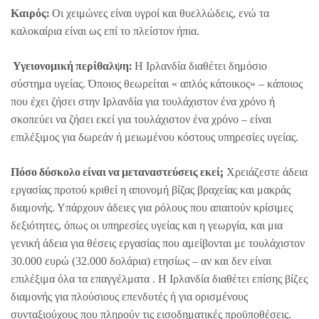
Καιρός:
Οι χειμώνες είναι υγροί και θυελλώδεις, ενώ τα
καλοκαίρια είναι ως επί το πλείστον ήπια.
Υγειονομική περίθαλψη:
Η Ιρλανδία διαθέτει δημόσιο
σύστημα υγείας. Όποιος θεωρείται « απλός κάτοικος» – κάποιος
που έχει ζήσει στην Ιρλανδία για τουλάχιστον ένα χρόνο ή
σκοπεύει να ζήσει εκεί για τουλάχιστον ένα χρόνο – είναι
επιλέξιμος για δωρεάν ή μειωμένου κόστους υπηρεσίες υγείας.
Πόσο δύσκολο είναι να μεταναστεύσεις εκεί;
Χρειάζεστε άδεια
εργασίας προτού κριθεί η απονομή βίζας βραχείας και μακράς
διαμονής. Υπάρχουν άδειες για ρόλους που απαιτούν κρίσιμες
δεξιότητες, όπως οι υπηρεσίες υγείας και η γεωργία, και μια
γενική άδεια για θέσεις εργασίας που αμείβονται με τουλάχιστον
30.000 ευρώ (32.000 δολάρια) ετησίως – αν και δεν είναι
επιλέξιμα όλα τα επαγγέλματα . Η Ιρλανδία διαθέτει επίσης βίζες
διαμονής για πλούσιους επενδυτές ή για ορισμένους
συνταξιούχους που πληρούν τις εισοδηματικές προϋποθέσεις.