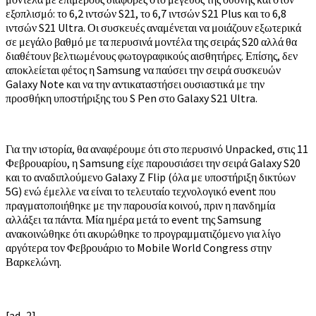
εξοπλισμό: το 6,2 ιντσών S21, το 6,7 ιντσών S21 Plus και το 6,8
ιντσών S21 Ultra. Οι συσκευές αναμένεται να μοιάζουν εξωτερικά
σε μεγάλο βαθμό με τα περυσινά μοντέλα της σειράς S20 αλλά θα
διαθέτουν βελτιωμένους φωτογραφικούς αισθητήρες. Επίσης, δεν
αποκλείεται φέτος η Samsung να παύσει την σειρά συσκευών
Galaxy Note και να την αντικαταστήσει ουσιαστικά με την
προσθήκη υποστήριξης του S Pen στο Galaxy S21 Ultra.
Για την ιστορία, θα αναφέρουμε ότι στο περυσινό Unpacked, στις 11
Φεβρουαρίου, η Samsung είχε παρουσιάσει την σειρά Galaxy S20
και το αναδιπλούμενο Galaxy Z Flip (όλα με υποστήριξη δικτύων
5G) ενώ έμελλε να είναι το τελευταίο τεχνολογικό event που
πραγματοποιήθηκε με την παρουσία κοινού, πριν η πανδημία
αλλάξει τα πάντα. Μία ημέρα μετά το event της Samsung
ανακοινώθηκε ότι ακυρώθηκε το προγραμματιζόμενο για λίγο
αργότερα τον Φεβρουάριο το Mobile World Congress στην
Βαρκελώνη.
[ad_2]