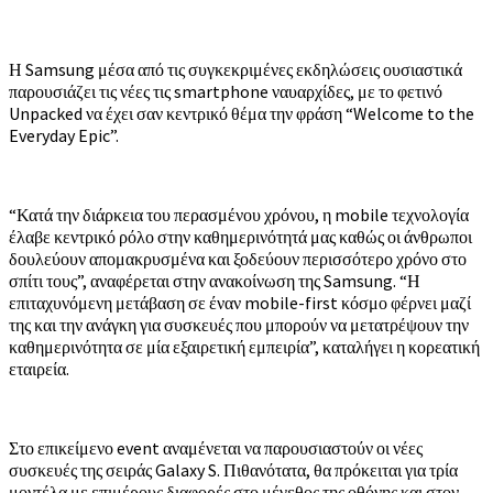
Η Samsung μέσα από τις συγκεκριμένες εκδηλώσεις ουσιαστικά
παρουσιάζει τις νέες τις smartphone ναυαρχίδες, με το φετινό
Unpacked να έχει σαν κεντρικό θέμα την φράση “Welcome to the
Everyday Epic”.
“Κατά την διάρκεια του περασμένου χρόνου, η mobile τεχνολογία
έλαβε κεντρικό ρόλο στην καθημερινότητά μας καθώς οι άνθρωποι
δουλεύουν απομακρυσμένα και ξοδεύουν περισσότερο χρόνο στο
σπίτι τους”, αναφέρεται στην ανακοίνωση της Samsung. “Η
επιταχυνόμενη μετάβαση σε έναν mobile-first κόσμο φέρνει μαζί
της και την ανάγκη για συσκευές που μπορούν να μετατρέψουν την
καθημερινότητα σε μία εξαιρετική εμπειρία”, καταλήγει η κορεατική
εταιρεία.
Στο επικείμενο event αναμένεται να παρουσιαστούν οι νέες
συσκευές της σειράς Galaxy S. Πιθανότατα, θα πρόκειται για τρία
μοντέλα με επιμέρους διαφορές στο μέγεθος της οθόνης και στον