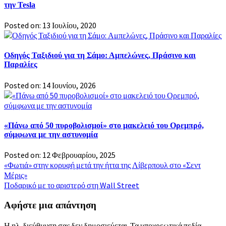
την Tesla
Posted on: 13 Ιουλίου, 2020
Οδηγός Ταξιδιού για τη Σάμο: Αμπελώνες, Πράσινο και
Παραλίες
Posted on: 14 Ιουνίου, 2026
«Πάνω από 50 πυροβολισμοί» στο μακελειό του Ορεμπρό,
σύμφωνα με την αστυνομία
Posted on: 12 Φεβρουαρίου, 2025
Πλοήγηση
«Φωτιά» στην κορυφή μετά την ήττα της Λίβερπουλ στο «Σεντ
Μέρις»
άρθρων
Ποδαρικό με το αριστερό στη Wall Street
Αφήστε μια απάντηση
Η ηλ. διεύθυνση σας δεν δημοσιεύεται.
Τα υποχρεωτικά πεδία