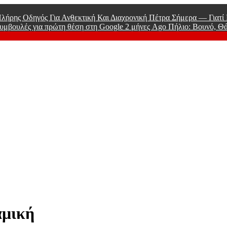
λήρης Οδηγός Για Ανθεκτική Και Διαχρονική Πέτρα Σήμερα — Γιατ
υμβουλές για πρώτη θέση στη Google
2 μήνες Ago
Πήλιο: Βουνό, Θ
 Men
αμική