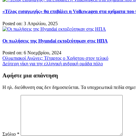
«Τέλος εισαγωγής» θα επιβάλει η Volkswagen στα οχήματα πο
Posted on: 3 Απριλίου, 2025
Οι πωλήσεις της Hyundai εκτοξεύτηκαν στις ΗΠΑ
Posted on: 6 Νοεμβρίου, 2024
Πλοήγηση
Ολυμπιακοί Αγώνες: Τέταρτος ο Χρήστου στον τελικό
Δεύτερη νίκη για την ελληνική ανδρική ομάδα πόλο
άρθρων
Αφήστε μια απάντηση
Η ηλ. διεύθυνση σας δεν δημοσιεύεται.
Τα υποχρεωτικά πεδία σημε
Σχόλιο
*