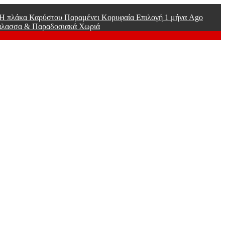
ί Η πλάκα Καρύστου Παραμένει Κορυφαία Επιλογή
1 μήνα Ago
άλασσα & Παραδοσιακά Χωριά