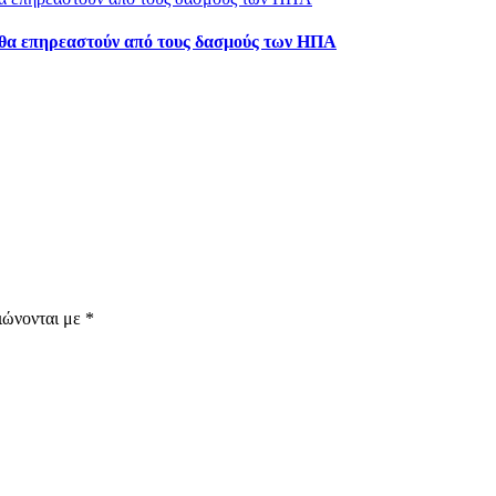
υ θα επηρεαστούν από τους δασμούς των ΗΠΑ
ιώνονται με
*