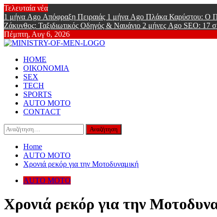
Skip
Τελευταία νέα
to
1 μήνα Ago
Απόφραξη Πειραιάς
1 μήνα Ago
Πλάκα Καρύστου: Ο Π
content
Ζάκυνθος: Ταξιδιωτικός Οδηγός & Ναυάγιο
2 μήνες Ago
SEO: 17 σ
Πέμπτη, Αυγ 6, 2026
Ministry Of
Primary
Online Lifestyle περιοδικό για Aνδρες
HOME
Menu
ΟΙΚΟΝΟΜΙΑ
SEX
TECH
SPORTS
AUTO MOTO
CONTACT
Αναζήτηση
για:
Home
AUTO MOTO
Χρονιά ρεκόρ για την Μοτοδυναμική
AUTO MOTO
Χρονιά ρεκόρ για την Μοτοδυν