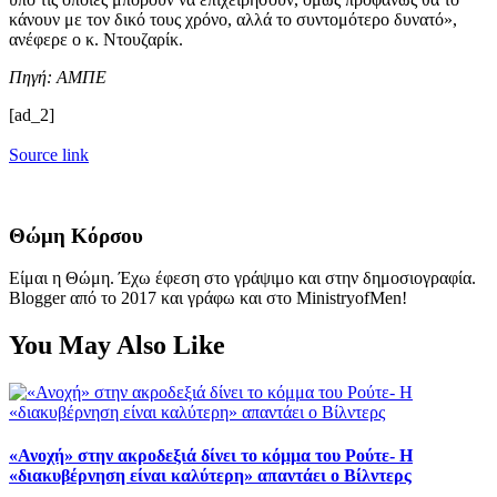
κάνουν με τον δικό τους χρόνο, αλλά το συντομότερο δυνατό»,
ανέφερε ο κ. Ντουζαρίκ.
Πηγή: ΑΜΠΕ
[ad_2]
Source link
Θώμη Κόρσου
Είμαι η Θώμη. Έχω έφεση στο γράψιμο και στην δημοσιογραφία.
Blogger από το 2017 και γράφω και στο MinistryofMen!
You May Also Like
«Ανοχή» στην ακροδεξιά δίνει το κόμμα του Ρούτε- Η
«διακυβέρνηση είναι καλύτερη» απαντάει ο Βίλντερς