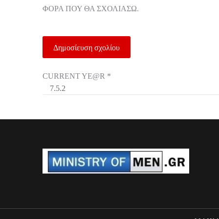
ΦΟΡΆ ΠΟΥ ΘΑ ΣΧΟΛΙΆΣΩ.
CURRENT YE@R
*