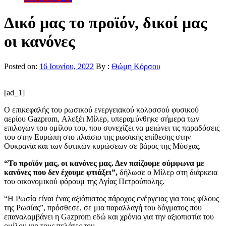
Δικό μας το προϊόν, δικοί μας
οι κανόνες
Posted on:
16 Ιουνίου, 2022
By :
Θώμη Κόρσου
[ad_1]
Ο επικεφαλής του ρωσικού ενεργειακού κολοσσού φυσικού
αερίου Gazprom, Αλεξέι Μίλερ, υπεραμύνθηκε σήμερα των
επιλογών του ομίλου του, που συνεχίζει να μειώνει τις παραδόσεις
του στην Ευρώπη στο πλαίσιο της ρωσικής επίθεσης στην
Ουκρανία και των δυτικών κυρώσεων σε βάρος της Μόσχας.
“Το προϊόν μας, οι κανόνες μας. Δεν παίζουμε σύμφωνα με
κανόνες που δεν έχουμε φτιάξει”,
δήλωσε ο Μίλερ στη διάρκεια
του οικονομικού φόρουμ της Αγίας Πετρούπολης.
“Η Ρωσία είναι ένας αξιόπιστος πάροχος ενέργειας για τους φίλους
της Ρωσίας”, πρόσθεσε, σε μια παραλλαγή του δόγματος που
επαναλαμβάνει η Gazprom εδώ και χρόνια για την αξιοπιστία του
ομίλου για τους πελάτες του.