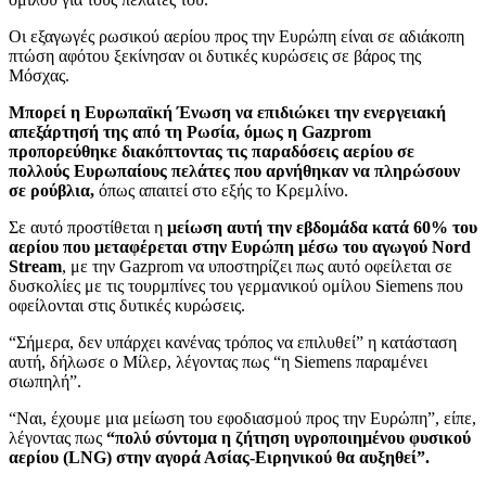
Οι εξαγωγές ρωσικού αερίου προς την Ευρώπη είναι σε αδιάκοπη
πτώση αφότου ξεκίνησαν οι δυτικές κυρώσεις σε βάρος της
Μόσχας.
Μπορεί η Ευρωπαϊκή Ένωση να επιδιώκει την ενεργειακή
απεξάρτησή της από τη Ρωσία, όμως η Gazprom
προπορεύθηκε διακόπτοντας τις παραδόσεις αερίου σε
πολλούς Ευρωπαίους πελάτες που αρνήθηκαν να πληρώσουν
σε ρούβλια,
όπως απαιτεί στο εξής το Κρεμλίνο.
Σε αυτό προστίθεται η
μείωση αυτή την εβδομάδα κατά 60% του
αερίου που μεταφέρεται στην Ευρώπη μέσω του αγωγού Nord
Stream
, με την Gazprom να υποστηρίζει πως αυτό οφείλεται σε
δυσκολίες με τις τουρμπίνες του γερμανικού ομίλου Siemens που
οφείλονται στις δυτικές κυρώσεις.
“Σήμερα, δεν υπάρχει κανένας τρόπος να επιλυθεί” η κατάσταση
αυτή, δήλωσε ο Μίλερ, λέγοντας πως “η Siemens παραμένει
σιωπηλή”.
“Ναι, έχουμε μια μείωση του εφοδιασμού προς την Ευρώπη”, είπε,
λέγοντας πως
“πολύ σύντομα η ζήτηση υγροποιημένου φυσικού
αερίου (LNG) στην αγορά Ασίας-Ειρηνικού θα αυξηθεί”.