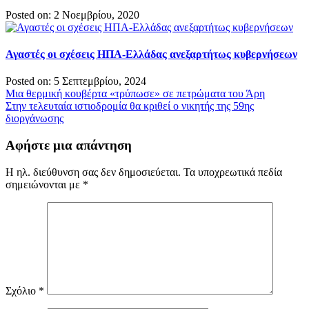
Posted on: 2 Νοεμβρίου, 2020
Αγαστές οι σχέσεις ΗΠΑ-Ελλάδας ανεξαρτήτως κυβερνήσεων
Posted on: 5 Σεπτεμβρίου, 2024
Πλοήγηση
Μια θερμική κουβέρτα «τρύπωσε» σε πετρώματα του Άρη
Στην τελευταία ιστιοδρομία θα κριθεί ο νικητής της 59ης
άρθρων
διοργάνωσης
Αφήστε μια απάντηση
Η ηλ. διεύθυνση σας δεν δημοσιεύεται.
Τα υποχρεωτικά πεδία
σημειώνονται με
*
Σχόλιο
*