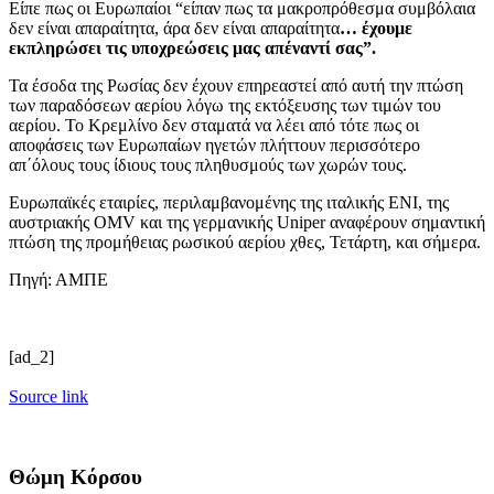
Είπε πως οι Ευρωπαίοι “είπαν πως τα μακροπρόθεσμα συμβόλαια
δεν είναι απαραίτητα, άρα δεν είναι απαραίτητα
… έχουμε
εκπληρώσει τις υποχρεώσεις μας απέναντί σας”.
Τα έσοδα της Ρωσίας δεν έχουν επηρεαστεί από αυτή την πτώση
των παραδόσεων αερίου λόγω της εκτόξευσης των τιμών του
αερίου. Το Κρεμλίνο δεν σταματά να λέει από τότε πως οι
αποφάσεις των Ευρωπαίων ηγετών πλήττουν περισσότερο
απ΄όλους τους ίδιους τους πληθυσμούς των χωρών τους.
Ευρωπαϊκές εταιρίες, περιλαμβανομένης της ιταλικής ENI, της
αυστριακής OMV και της γερμανικής Uniper αναφέρουν σημαντική
πτώση της προμήθειας ρωσικού αερίου χθες, Τετάρτη, και σήμερα.
Πηγή: ΑΜΠΕ
[ad_2]
Source link
Θώμη Κόρσου