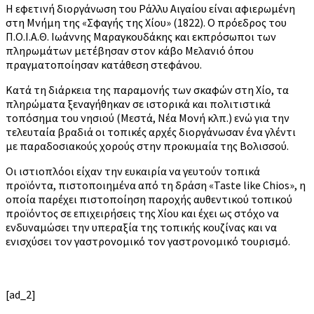
Η εφετινή διοργάνωση του Ράλλυ Αιγαίου είναι αφιερωμένη
στη Μνήμη της «Σφαγής της Χίου» (1822). Ο πρόεδρος του
Π.Ο.Ι.Α.Θ. Ιωάννης Μαραγκουδάκης και εκπρόσωποι των
πληρωμάτων μετέβησαν στον κάβο Μελανιό όπου
πραγματοποίησαν κατάθεση στεφάνου.
Κατά τη διάρκεια της παραμονής των σκαφών στη Χίο, τα
πληρώματα ξεναγήθηκαν σε ιστορικά και πολιτιστικά
τοπόσημα του νησιού (Μεστά, Νέα Μονή κλπ.) ενώ για την
τελευταία βραδιά οι τοπικές αρχές διοργάνωσαν ένα γλέντι
με παραδοσιακούς χορούς στην προκυμαία της Βολισσού.
Οι ιστιοπλόοι είχαν την ευκαιρία να γευτούν τοπικά
προϊόντα, πιστοποιημένα από τη δράση «Taste like Chios», η
οποία παρέχει πιστοποίηση παροχής αυθεντικού τοπικού
προϊόντος σε επιχειρήσεις της Χίου και έχει ως στόχο να
ενδυναμώσει την υπεραξία της τοπικής κουζίνας και να
ενισχύσει τον γαστρονομικό τον γαστρονομικό τουρισμό.
[ad_2]