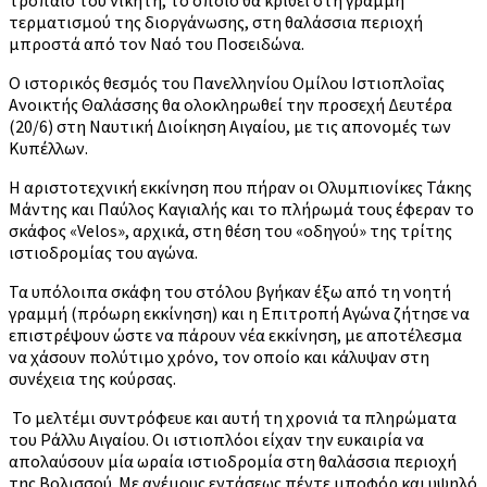
τερματισμού της διοργάνωσης, στη θαλάσσια περιοχή
μπροστά από τον Ναό του Ποσειδώνα.
Ο ιστορικός θεσμός του Πανελληνίου Ομίλου Ιστιοπλοΐας
Ανοικτής Θαλάσσης θα ολοκληρωθεί την προσεχή Δευτέρα
(20/6) στη Ναυτική Διοίκηση Αιγαίου, με τις απονομές των
Κυπέλλων.
Η αριστοτεχνική εκκίνηση που πήραν οι Ολυμπιονίκες Τάκης
Μάντης και Παύλος Καγιαλής και το πλήρωμά τους έφεραν το
σκάφος «Velos», αρχικά, στη θέση του «οδηγού» της τρίτης
ιστιοδρομίας του αγώνα.
Τα υπόλοιπα σκάφη του στόλου βγήκαν έξω από τη νοητή
γραμμή (πρόωρη εκκίνηση) και η Επιτροπή Αγώνα ζήτησε να
επιστρέψουν ώστε να πάρουν νέα εκκίνηση, με αποτέλεσμα
να χάσουν πολύτιμο χρόνο, τον οποίο και κάλυψαν στη
συνέχεια της κούρσας.
Το μελτέμι συντρόφευε και αυτή τη χρονιά τα πληρώματα
του Ράλλυ Αιγαίου. Οι ιστιοπλόοι είχαν την ευκαιρία να
απολαύσουν μία ωραία ιστιοδρομία στη θαλάσσια περιοχή
της Βολισσού. Με ανέμους εντάσεως πέντε μποφόρ και υψηλό