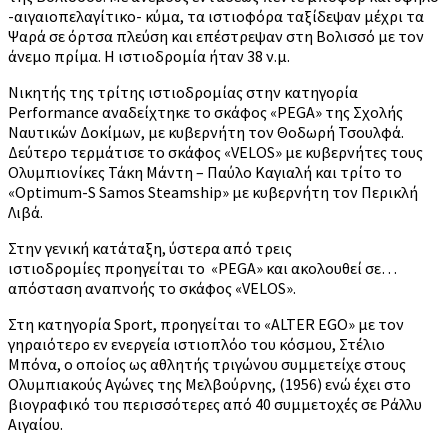
-αιγαιοπελαγίτικο- κύμα, τα ιστιοφόρα ταξίδεψαν μέχρι τα
Ψαρά σε όρτσα πλεύση και επέστρεψαν στη Βολισσό με τον
άνεμο πρίμα. Η ιστιοδρομία ήταν 38 ν.μ.
Νικητής της τρίτης ιστιοδρομίας στην κατηγορία
Performance αναδείχτηκε το σκάφος «PEGA» της Σχολής
Ναυτικών Δοκίμων, με κυβερνήτη τον Θοδωρή Τσουλφά.
Δεύτερο τερμάτισε το σκάφος «VELOS» με κυβερνήτες τους
Ολυμπιονίκες Τάκη Μάντη – Παύλο Καγιαλή και τρίτο το
«Optimum-S Samos Steamship» με κυβερνήτη τον Περικλή
Λιβά.
Στην γενική κατάταξη, ύστερα από τρεις
ιστιοδρομίες προηγείται το «PEGA» και ακολουθεί σε…
απόσταση αναπνοής το σκάφος «VELOS».
Στη κατηγορία Sport, προηγείται το «ALTER EGO» με τον
γηραιότερο εν ενεργεία ιστιοπλόο του κόσμου, Στέλιο
Μπόνα, ο οποίος ως αθλητής τριγώνου συμμετείχε στους
Ολυμπιακούς Αγώνες της Μελβούρνης, (1956) ενώ έχει στο
βιογραφικό του περισσότερες από 40 συμμετοχές σε Ράλλυ
Αιγαίου.