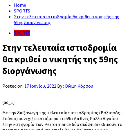
Home
SPORTS
Στην τελευταία ιστιοδρομία θα κριθεί ο νικητής της
59ης διοργάνωσης
SPORTS
Στην τελευταία ιστιοδρομία
θα κριθεί ο νικητής της 59ης
διοργάνωσης
Posted on:
17 Ιουνίου, 2022
By :
Θώμη Κόρσου
[ad_1]
Με την διεξαγωγή της τελευταίας ιστιοδρομίας (Βολισσός –
Σούνιο) συνεχίζεται σήμερα το 59ο Διεθνές Ράλλυ Αιγαίου.
Στην κατηγορία των Performance δύο σκάφη διεκδικούν το
τρόπαιο του νικητή, το οποίο θα κριθεί στη γραμμή