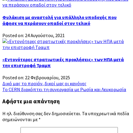
Φυλάκιση με αναστολή για υπάλληλο υποδοχής που
άφησε να περάσουν οπαδοί στον τελικό
Posted on: 24 Αυγούστου, 2021
«Εντονότερες στρατιωτικές προκλήσεις» των ΗΠΑ μετά
την επιστροφή Τραμπ
Posted on: 22 Φεβρουαρίου, 2025
Πλοήγηση
Δικό μας το προϊόν, δικοί μας οι κανόνες
To CERN διακόπτει τη συνεργασία με Ρωσία και Λευκορωσία
άρθρων
Αφήστε μια απάντηση
Η ηλ. διεύθυνση σας δεν δημοσιεύεται.
Τα υποχρεωτικά πεδία
σημειώνονται με
*