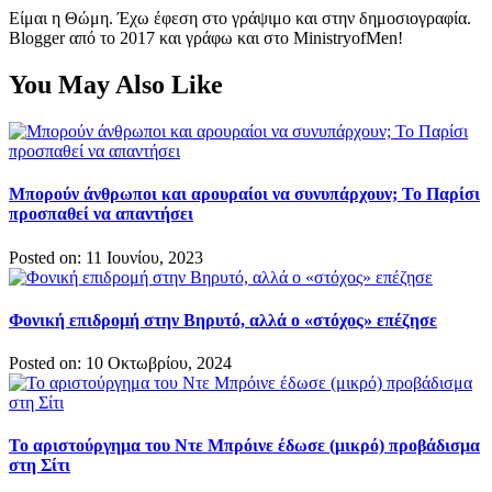
Είμαι η Θώμη. Έχω έφεση στο γράψιμο και στην δημοσιογραφία.
Blogger από το 2017 και γράφω και στο MinistryofMen!
You May Also Like
Μπορούν άνθρωποι και αρουραίοι να συνυπάρχουν; Το Παρίσι
προσπαθεί να απαντήσει
Posted on: 11 Ιουνίου, 2023
Φονική επιδρομή στην Βηρυτό, αλλά ο «στόχος» επέζησε
Posted on: 10 Οκτωβρίου, 2024
Το αριστούργημα του Ντε Μπρόινε έδωσε (μικρό) προβάδισμα
στη Σίτι