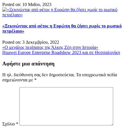
Posted on: 10 Μαΐου, 2023
«Ξεκινώντας από φέτος η Ευρώπη θα ζήσει χωρίς το ρωσικό
πετρέλαιο»
Posted on: 3 Δεκεμβρίου, 2022
Πλοήγηση
«Ο μεγάλος περίπατος της Άλκης Ζέη στην Ιστορία»
Huawei Europe Enterprise Roadshow 2023 και σε Θεσσαλονίκη
άρθρων
Αφήστε μια απάντηση
Η ηλ. διεύθυνση σας δεν δημοσιεύεται.
Τα υποχρεωτικά πεδία
σημειώνονται με
*
Σχόλιο
*