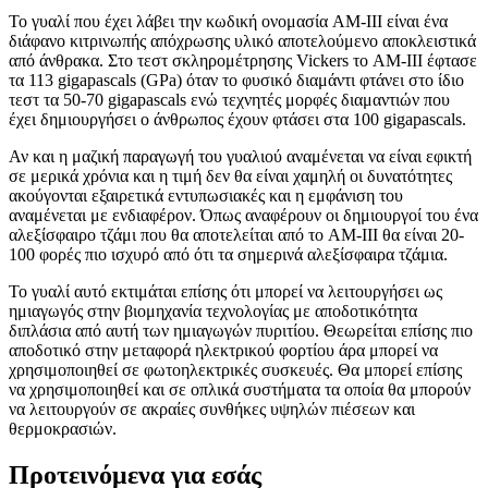
Το γυαλί που έχει λάβει την κωδική ονομασία AM-III είναι ένα
διάφανο κιτρινωπής απόχρωσης υλικό αποτελούμενο αποκλειστικά
από άνθρακα. Στο τεστ σκληρομέτρησης Vickers το AM-III έφτασε
τα 113 gigapascals (GPa) όταν το φυσικό διαμάντι φτάνει στο ίδιο
τεστ τα 50-70 gigapascals ενώ τεχνητές μορφές διαμαντιών που
έχει δημιουργήσει ο άνθρωπος έχουν φτάσει στα 100 gigapascals.
Αν και η μαζική παραγωγή του γυαλιού αναμένεται να είναι εφικτή
σε μερικά χρόνια και η τιμή δεν θα είναι χαμηλή οι δυνατότητες
ακούγονται εξαιρετικά εντυπωσιακές και η εμφάνιση του
αναμένεται με ενδιαφέρον. Όπως αναφέρουν οι δημιουργοί του ένα
αλεξίσφαιρο τζάμι που θα αποτελείται από το AM-III θα είναι 20-
100 φορές πιο ισχυρό από ότι τα σημερινά αλεξίσφαιρα τζάμια.
Το γυαλί αυτό εκτιμάται επίσης ότι μπορεί να λειτουργήσει ως
ημιαγωγός στην βιομηχανία τεχνολογίας με αποδοτικότητα
διπλάσια από αυτή των ημιαγωγών πυριτίου. Θεωρείται επίσης πιο
αποδοτικό στην μεταφορά ηλεκτρικού φορτίου άρα μπορεί να
χρησιμοποιηθεί σε φωτοηλεκτρικές συσκευές. Θα μπορεί επίσης
να χρησιμοποιηθεί και σε οπλικά συστήματα τα οποία θα μπορούν
να λειτουργούν σε ακραίες συνθήκες υψηλών πιέσεων και
θερμοκρασιών.
Προτεινόμενα για εσάς