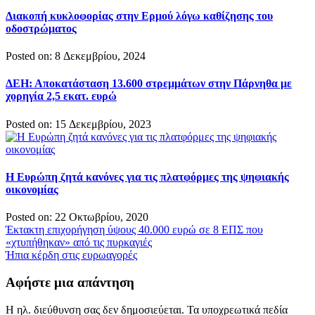
Διακοπή κυκλοφορίας στην Ερμού λόγω καθίζησης του
οδοστρώματος
Posted on: 8 Δεκεμβρίου, 2024
ΔΕΗ: Αποκατάσταση 13.600 στρεμμάτων στην Πάρνηθα με
χορηγία 2,5 εκατ. ευρώ
Posted on: 15 Δεκεμβρίου, 2023
Η Ευρώπη ζητά κανόνες για τις πλατφόρμες της ψηφιακής
οικονομίας
Posted on: 22 Οκτωβρίου, 2020
Πλοήγηση
Έκτακτη επιχορήγηση ύψους 40.000 ευρώ σε 8 ΕΠΣ που
«χτυπήθηκαν» από τις πυρκαγιές
άρθρων
Ήπια κέρδη στις ευρωαγορές
Αφήστε μια απάντηση
Η ηλ. διεύθυνση σας δεν δημοσιεύεται.
Τα υποχρεωτικά πεδία