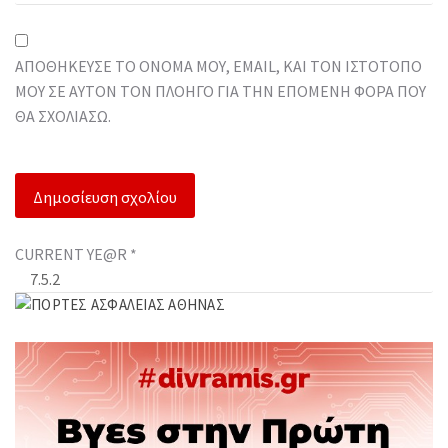
ΑΠΟΘΉΚΕΥΣΕ ΤΟ ΌΝΟΜΆ ΜΟΥ, EMAIL, ΚΑΙ ΤΟΝ ΙΣΤΌΤΟΠΟ
ΜΟΥ ΣΕ ΑΥΤΌΝ ΤΟΝ ΠΛΟΗΓΌ ΓΙΑ ΤΗΝ ΕΠΌΜΕΝΗ ΦΟΡΆ ΠΟΥ
ΘΑ ΣΧΟΛΙΆΣΩ.
CURRENT YE@R
*