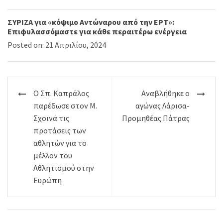
ΣΥΡΙΖΑ για «κόψιμο Αντώναρου από την ΕΡΤ»:
Επιφυλασσόμαστε για κάθε περαιτέρω ενέργεια
Posted on: 21 Απριλίου, 2024
Πλοήγηση
Ο Σπ. Καπράλος
Αναβλήθηκε ο
άρθρων
παρέδωσε στον Μ.
αγώνας Λάρισα-
Σχοινά τις
Προμηθέας Πάτρας
προτάσεις των
αθλητών για το
μέλλον του
Αθλητισμού στην
Ευρώπη