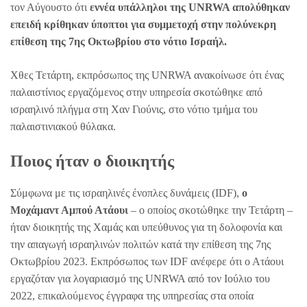
τον Αύγουστο ότι
εννέα υπάλληλοι της UNRWA απολύθηκαν
επειδή κρίθηκαν ύποπτοι για συμμετοχή στην πολύνεκρη
επίθεση της 7ης Οκτωβρίου στο νότιο Ισραήλ.
Χθες Τετάρτη, εκπρόσωπος της UNRWA ανακοίνωσε ότι ένας
παλαιστίνιος εργαζόμενος στην υπηρεσία σκοτώθηκε από
ισραηλινό πλήγμα στη Χαν Γιούνις, στο νότιο τμήμα του
παλαιστινιακού θύλακα.
Ποιος ήταν ο διοικητής
Σύμφωνα με τις ισραηλινές ένοπλες δυνάμεις (IDF),
ο
Μοχάμαντ Αμπού Ατάουι
– ο οποίος σκοτώθηκε την Τετάρτη –
ήταν διοικητής της Χαμάς και υπεύθυνος για τη δολοφονία και
την απαγωγή ισραηλινών πολιτών κατά την επίθεση της 7ης
Οκτωβρίου 2023. Εκπρόσωπος των IDF ανέφερε ότι ο Ατάουι
εργαζόταν για λογαριασμό της UNRWA από τον Ιούλιο του
2022, επικαλούμενος έγγραφα της υπηρεσίας στα οποία