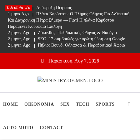
Skip
Τελευταία νέα
1 μήνα Ago
Απόφραξη Πειραιάς
to
1 μήνα Ago
Πλάκα Καρύστου: Ο Πλήρης Οδηγός Για Ανθεκτική
content
Και Διαχρονική Πέτρα Σήμερα — Γιατί Η πλάκα Καρύστου
Παραμένει Κορυφαία Επιλογή
2 μήνες Ago
Ζάκυνθος: Ταξιδιωτικός Οδηγός & Ναυάγιο
2 μήνες Ago
SEO: 17 συμβουλές για πρώτη θέση στη Google
2 μήνες Ago
Πήλιο: Βουνό, Θάλασσα & Παραδοσιακά Χωριά
Παρασκευή, Αυγ 7, 2026
Ministry Of Men
Online Lifestyle περιοδικό για Aνδρες
HOME
ΟΙΚΟΝΟΜΙΑ
SEX
TECH
SPORTS
AUTO MOTO
CONTACT