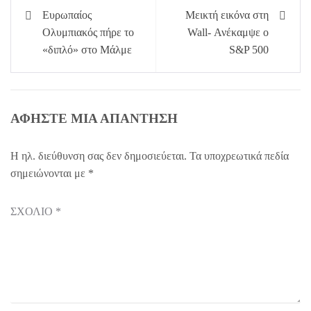
Πλοήγηση
Ευρωπαίος
Μεικτή εικόνα στη
άρθρων
Ολυμπιακός πήρε το
Wall- Ανέκαμψε ο
«διπλό» στο Μάλμε
S&P 500
ΑΦΉΣΤΕ ΜΙΑ ΑΠΆΝΤΗΣΗ
Η ηλ. διεύθυνση σας δεν δημοσιεύεται.
Τα υποχρεωτικά πεδία
σημειώνονται με
*
ΣΧΌΛΙΟ
*