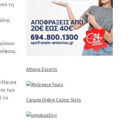
από τη
 ύλης
ογίσουν
νέφους.
Athens Escorts
τέλα για
 εκ των
ό το
Canada Online Casino Slots