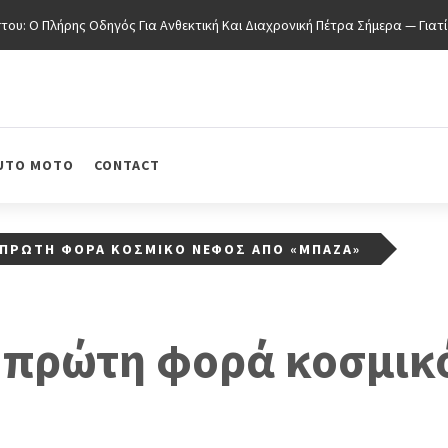
: Ο Πλήρης Οδηγός Για Ανθεκτική Και Διαχρονική Πέτρα Σήμερα — Γιατί 
UTO MOTO
CONTACT
 ΠΡΏΤΗ ΦΟΡΆ ΚΟΣΜΙΚΌ ΝΈΦΟΣ ΑΠΌ «ΜΠΆΖΑ»
α πρώτη φορά κοσμικ