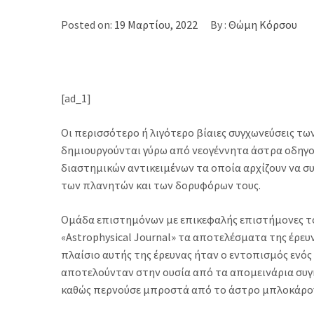
Posted on:
19 Μαρτίου, 2022
By :
Θώμη Κόρσου
[ad_1]
Οι περισσότερο ή λιγότερο βίαιες συγχωνεύσεις τω
δημιουργούνται γύρω από νεογέννητα άστρα οδηγο
διαστημικών αντικειμένων τα οποία αρχίζουν να σ
των πλανητών και των δορυφόρων τους.
Ομάδα επιστημόνων με επικεφαλής επιστήμονες το
«Astrophysical Journal» τα αποτελέσματα της έρευ
πλαίσιο αυτής της έρευνας ήταν ο εντοπισμός ενός
αποτελούνταν στην ουσία από τα απομεινάρια συγκ
καθώς περνούσε μπροστά από το άστρο μπλοκάροντ