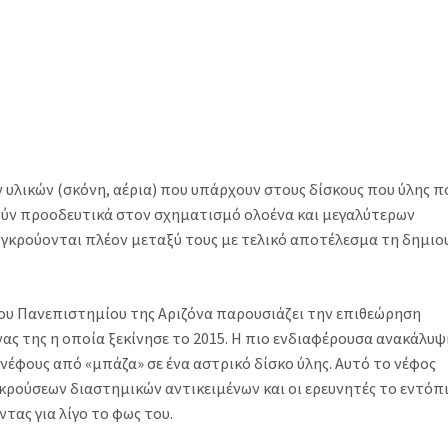
ν υλικών (σκόνη, αέρια) που υπάρχουν στους δίσκους που ύλης π
ύν προοδευτικά στον σχηματισμό ολοένα και μεγαλύτερων
υγκρούονται πλέον μεταξύ τους με τελικό αποτέλεσμα τη δημιο
υ Πανεπιστημίου της Αριζόνα παρουσιάζει την επιθεώρηση
νας της η οποία ξεκίνησε το 2015. Η πιο ενδιαφέρουσα ανακάλυψ
 νέφους από «μπάζα» σε ένα αστρικό δίσκο ύλης. Αυτό το νέφος
ρούσεων διαστημικών αντικειμένων και οι ερευνητές το εντόπ
ας για λίγο το φως του.