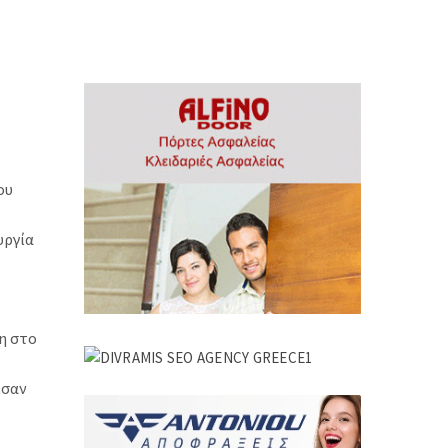
ου
υργία
η στο
ισαν