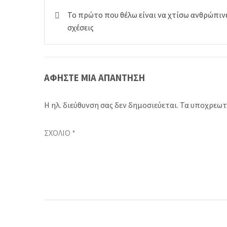
Πλοήγηση
Το πρώτο που θέλω είναι να χτίσω ανθρώπιν
άρθρων
σχέσεις
ΑΦΉΣΤΕ ΜΙΑ ΑΠΆΝΤΗΣΗ
Η ηλ. διεύθυνση σας δεν δημοσιεύεται.
Τα υποχρεωτ
ΣΧΌΛΙΟ
*