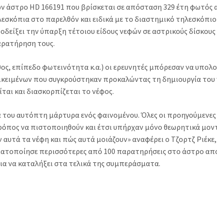
ετών άστρο HD 166191 που βρίσκεται σε απόσταση 329 έτη φωτός 
ηλεσκόπια στο παρελθόν και ειδικά με το διαστημικό τηλεσκόπιο
υποδείξει την ύπαρξη τέτοιου είδους νεφών σε αστρικούς δίσκους
αρατήρηση τους.
ος, επίπεδο φωτεινότητα κ.α.) οι ερευνητές μπόρεσαν να υπολ
ντικειμένων που συγκρούστηκαν προκαλώντας τη δημιουργία του 
ται και διασκορπίζεται το νέφος.
ία του αυτόπτη μάρτυρα ενός φαινομένου. Όλες οι προηγούμενες
 τρόπος να πιστοποιηθούν και έτσι υπήρχαν μόνο θεωρητικά μον
 αυτά τα νέφη και πώς αυτά μοιάζουν» αναφέρει ο Τζορτζ Ριέκε,
ματοποίησε περισσότερες από 100 παρατηρήσεις στο άστρο απ
για να καταλήξει στα τελικά της συμπεράσματα.