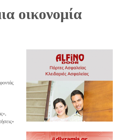
ια οικονομία
έφοντάς
ς»,
τήσεις»