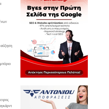
α
μένων
ι αύξηση
εμπόριο
πειρος
Λαγκάρντ