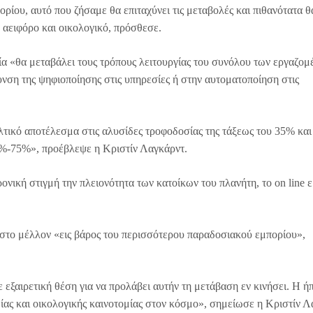
ρίου, αυτό που ζήσαμε θα επιταχύνει τις μεταβολές και πιθανότατα θ
 αειφόρο και οικολογικό, πρόσθεσε.
ία «θα μεταβάλει τους τρόπους λειτουργίας του συνόλου των εργαζο
υνση της ψηφιοποίησης στις υπηρεσίες ή στην αυτοματοποίηση στις
αλτικό αποτέλεσμα στις αλυσίδες τροφοδοσίας της τάξεως του 35% κα
70%-75%», προέβλεψε η Κριστίν Λαγκάρντ.
ρονική στιγμή την πλειονότητα των κατοίκων του πλανήτη, το on line 
 στο μέλλον «εις βάρος του περισσότερου παραδοσιακού εμπορίου»,
 εξαιρετική θέση για να προλάβει αυτήν τη μετάβαση εν κινήσει. Η ή
ίας και οικολογικής καινοτομίας στον κόσμο», σημείωσε η Κριστίν 