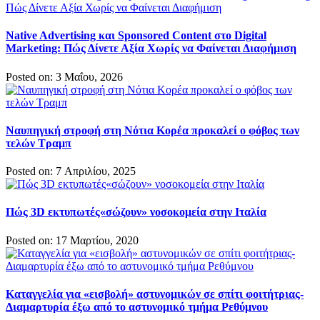
Native Advertising και Sponsored Content στο Digital
Marketing: Πώς Δίνετε Αξία Χωρίς να Φαίνεται Διαφήμιση
Posted on: 3 Μαΐου, 2026
Ναυπηγική στροφή στη Νότια Κορέα προκαλεί ο φόβος των
τελών Τραμπ
Posted on: 7 Απριλίου, 2025
Πώς 3D εκτυπωτές«σώζουν» νοσοκομεία στην Ιταλία
Posted on: 17 Μαρτίου, 2020
Καταγγελία για «εισβολή» αστυνομικών σε σπίτι φοιτήτριας-
Διαμαρτυρία έξω από το αστυνομικό τμήμα Ρεθύμνου