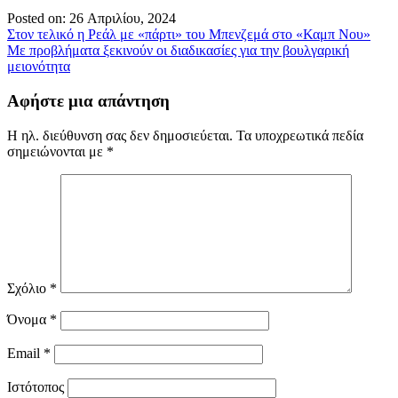
Posted on: 26 Απριλίου, 2024
Πλοήγηση
Στον τελικό η Ρεάλ με «πάρτι» του Μπενζεμά στο «Καμπ Νου»
Με προβλήματα ξεκινούν οι διαδικασίες για την βουλγαρική
άρθρων
μειονότητα
Αφήστε μια απάντηση
Η ηλ. διεύθυνση σας δεν δημοσιεύεται.
Τα υποχρεωτικά πεδία
σημειώνονται με
*
Σχόλιο
*
Όνομα
*
Email
*
Ιστότοπος