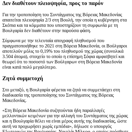
Δεν διαθέτουν πλειοψηφία, προς το παρόν
Για την τροποποίηση του Συντάγματος της Βόρειας Μακεδονίας
απαιτείται πλειοψηφία 2/3 στη Βουλή, την οποία η κυβέρνηση στα
Σκόπια και τα κόμματα που υποστηρίζουν τη συμφωνία με τη
Βουλγαρία δεν διαθέτουν στην παρούσα φάση.
Σύμφωνα με την τελευταία απογραφή πληθυσμού που
πραγματοποιήθηκε то 2021 στη Βόρεια Μακεδονία, οι Βούλγαροι
αποτελούν μόλις το 0,19% του πληθυσμού της χώρας (συνολικά
3.504 άτομα), στοιχείο το οποίο η επίσημη Σόφια αμφισβητεί και
θεωρεί ότι το ποσοστό των Βούλγαρων στη Βόρεια Μακεδονία
είναι κατά πολύ μεγαλύτερο.
Ζητά συμμετοχή
Στο μεταξύ, η Βουλγαρία φέρεται να ζητά να συμμετάσχει στη
διαδικασία της τροποποίησης του Συντάγματος της Βόρειας
Μακεδονίας.
«Στη Βόρεια Μακεδονία συζητούνται ήδη παραλλαγές
μελλοντικών κειμένων για την αλλαγή του Συντάγματος της χώρας
και η Βουλγαρία θέλει να είναι μέρος αυτής της διαδικασίας, ώστε
αυτή να προχωρήσει χωρίς εμπόδια», δήλωσε ο υπουργός
Εξωτερικών της Βουλγαρίας, Νικολάι Μίλκοφ, ο οποίος πρόσθεσε