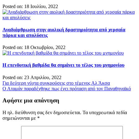
Posted on: 18 Ιουλίου, 2022
Αναδιάρθρωση στην αιολική δραστηριότητα από χερσαία
πάρκα και απολύσεις
Posted on: 18 Οκτωβρίου, 2022
Η επενδυτική βαθμίδα θα σημάνει το τέλος του μνημονίου
Posted on: 23 Απριλίου, 2022
Πλοήγηση
Για δεύτερη νύχτα συγκρούσεις στο τέμενος Αλ Άκσα
Ο Αταμάν παραδέχθηκε πως έχει πρόταση από τον Παναθηναϊκό
άρθρων
Αφήστε μια απάντηση
Η ηλ. διεύθυνση σας δεν δημοσιεύεται.
Τα υποχρεωτικά πεδία
σημειώνονται με
*