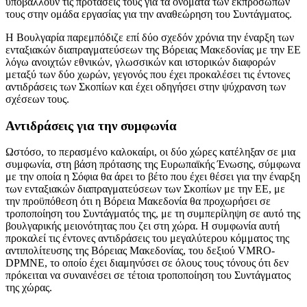
υποβάλλουν τις προτάσεις τους για τα ονόματα των εκπροσώπων
τους στην ομάδα εργασίας για την αναθεώρηση του Συντάγματος.
Η Βουλγαρία παρεμπόδιζε επί δύο σχεδόν χρόνια την έναρξη των
ενταξιακών διαπραγματεύσεων της Βόρειας Μακεδονίας με την ΕΕ
λόγω ανοιχτών εθνικών, γλωσσικών και ιστορικών διαφορών
μεταξύ των δύο χωρών, γεγονός που έχει προκαλέσει τις έντονες
αντιδράσεις των Σκοπίων και έχει οδηγήσει στην ψύχρανση των
σχέσεων τους.
Αντιδράσεις για την συμφωνία
Ωστόσο, το περασμένο καλοκαίρι, οι δύο χώρες κατέληξαν σε μια
συμφωνία, στη βάση πρότασης της Ευρωπαϊκής Ένωσης, σύμφωνα
με την οποία η Σόφια θα άρει το βέτο που έχει θέσει για την έναρξη
των ενταξιακών διαπραγματεύσεων των Σκοπίων με την ΕΕ, με
την προϋπόθεση ότι η Βόρεια Μακεδονία θα προχωρήσει σε
τροποποίηση του Συντάγματός της, με τη συμπερίληψη σε αυτό της
βουλγαρικής μειονότητας που ζει στη χώρα. Η συμφωνία αυτή
προκαλεί τις έντονες αντιδράσεις του μεγαλύτερου κόμματος της
αντιπολίτευσης της Βόρειας Μακεδονίας, του δεξιού VMRO-
DPMNE, το οποίο έχει διαμηνύσει σε όλους τους τόνους ότι δεν
πρόκειται να συναινέσει σε τέτοια τροποποίηση του Συντάγματος
της χώρας.