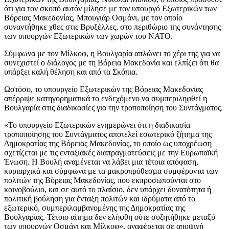
ότι για τον σκοπό αυτόν μίλησε με τον υπουργό Εξωτερικών των
Βόρειας Μακεδονίας, Μπουγιάρ Οσμάνι, με τον οποίο
συναντήθηκε χθες στις Βρυξέλλες, στο περιθώριο της συνάντησης
των υπουργών Εξωτερικών των χωρών του ΝΑΤΟ.
Σύμφωνα με τον Μίλκοφ, η Βουλγαρία απλώνει το χέρι της για να
συνεχιστεί ο διάλογος με τη Βόρεια Μακεδονία και ελπίζει ότι θα
υπάρξει καλή θέληση και από τα Σκόπια.
Ωστόσο, το υπουργείο Εξωτερικών της Βόρειας Μακεδονίας
απέρριψε κατηγορηματικά το ενδεχόμενο να συμπεριληφθεί η
Βουλγαρία στις διαδικασίες για την τροποποίηση του Συντάγματος.
«Το υπουργείο Εξωτερικών ενημερώνει ότι η διαδικασία
τροποποίησης του Συντάγματος αποτελεί εσωτερικό ζήτημα της
Δημοκρατίας της Βόρειας Μακεδονίας, το οποίο ως υποχρέωση
σχετίζεται με τις ενταξιακές διαπραγματεύσεις με την Ευρωπαϊκή
Ένωση. Η Βουλή αναμένεται να λάβει μια τέτοια απόφαση,
κυριαρχικά και σύμφωνα με τα μακροπρόθεσμα συμφέροντα των
πολιτών της Βόρειας Μακεδονίας, που εκπροσωπούνται στο
κοινοβούλιο, και σε αυτό το πλαίσιο, δεν υπάρχει δυνατότητα ή
πολιτική βούληση για ένταξη πολιτών και ιδρύματα από το
εξωτερικό, συμπεριλαμβανομένης της Δημοκρατίας της
Βουλγαρίας. Τέτοιο αίτημα δεν ελήφθη ούτε συζητήθηκε μεταξύ
των υπουργών Οσμάνι και Μίλκοφ», αναφέρεται σε αποψινή