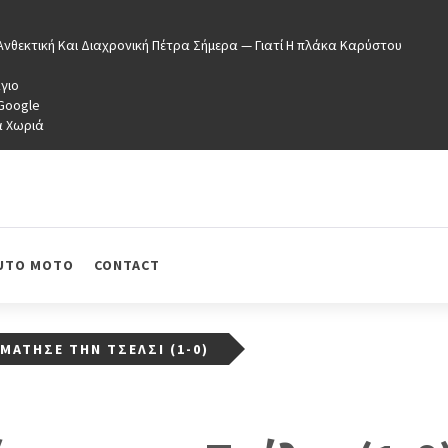
νθεκτική Και Διαχρονική Πέτρα Σήμερα — Γιατί Η πλάκα Καρύστου
γιο
 Google
ά Χωριά
UTO MOTO
CONTACT
ΜΆΤΗΣΕ ΤΗΝ ΤΣΈΛΣΙ (1-0)