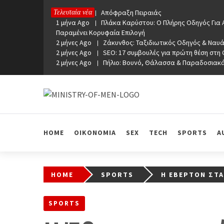
Skip
1 μήνα Ago
Απόφραξη Πειραιάς
Τελευταία νέα
to
1 μήνα Ago
Πλάκα Καρύστου: Ο Πλήρης Οδηγός Για Α
content
Παραμένει Κορυφαία Επιλογή
2 μήνες Ago
Ζάκυνθος: Ταξιδιωτικός Οδηγός & Ναυά
2 μήνες Ago
SEO: 17 συμβουλές για πρώτη θέση στη
2 μήνες Ago
Πήλιο: Βουνό, Θάλασσα & Παραδοσιακ
Ministry Of Men
Online Lifestyle περιοδικό για Aνδρες
HOME
ΟΙΚΟΝΟΜΙΑ
SEX
TECH
SPORTS
A
HOME
SPORTS
Η ΈΒΕΡΤΟΝ ΣΤΑ
SPORTS