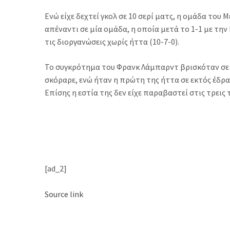
Ενώ είχε δεχτεί γκολ σε 10 σερί ματς, η ομάδα του
απέναντι σε μία ομάδα, η οποία μετά το 1-1 με τη
τις διοργανώσεις χωρίς ήττα (10-7-0).
Το συγκρότημα του Φρανκ Λάμπαρντ βρισκόταν σε 
σκόραρε, ενώ ήταν η πρώτη της ήττα σε εκτός έδρας
Επίσης η εστία της δεν είχε παραβαστεί στις τρεις
[ad_2]
Source link