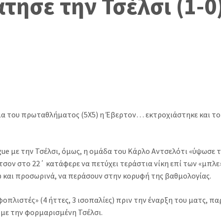
τησε την Τσέλσι (1-0
ημα του πρωταθλήματος (5Χ5) η Έβερτον… εκτροχιάστηκε και το
gue με την Τσέλσι, όμως, η ομάδα του Κάρλο Αντσελότι «ύψωσε 
τσον στο 22΄ κατάφερε να πετύχει τεράστια νίκη επί των «μπλε»
ω και προσωρινά, να περάσουν στην κορυφή της βαθμολογίας.
εφοπλιστές» (4 ήττες, 3 ισοπαλίες) πριν την έναρξη του ματς, πα
 με την φορμαρισμένη Τσέλσι.