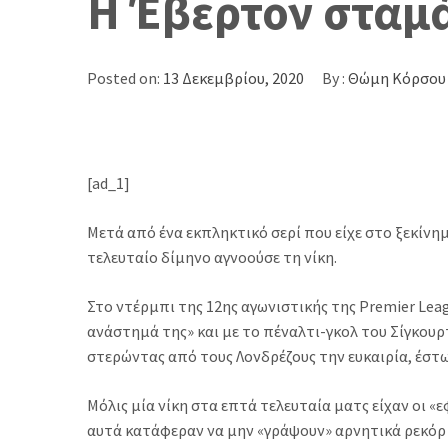
Η Έβερτον σταμά
Posted on:
13 Δεκεμβρίου, 2020
By :
Θώμη Κόρσου
[ad_1]
Μετά από ένα εκπληκτικό σερί που είχε στο ξεκίν
τελευταίο δίμηνο αγνοούσε τη νίκη.
Στο ντέρμπι της 12ης αγωνιστικής της Premier Lea
ανάστημά της» και με το πέναλτι-γκολ του Σίγκουρ
στερώντας από τους Λονδρέζους την ευκαιρία, έστ
Μόλις μία νίκη στα επτά τελευταία ματς είχαν οι «
αυτά κατάφεραν να μην «γράψουν» αρνητικά ρεκόρ