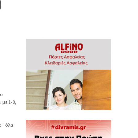
)
το
 με 1-0,
ρ΄ όλα