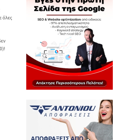
ς
ε όλες
δεν
0)!