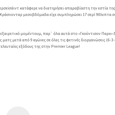
 Μερσεϊσάιντ κατάφερε να διατηρήσει απαραβίαστη την εστία τη
ν Κράσνονταρ μεσοβδόμαδα είχε συμπληρώσει 17 σερί 90λεπτα σ
εξαιρετικό μομέντουμ, παρ΄ όλα αυτά στο «Γκούντισον Παρκ» 
 ματς μετά από 9 αγώνες σε όλες τις φετινές διοργανώσεις (6-3-
 τελευταίες εξόδους της στην Premier League!