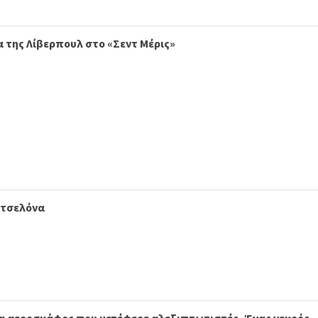
 της Λίβερπουλ στο «Σεντ Μέρις»
ρτσελόνα
ια αεροσκάφος που μετέφερε αλεξιπτωτιστές- Ένας νεκρός