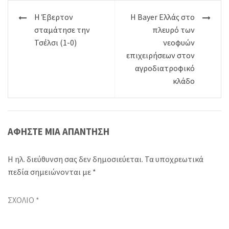
Πλοήγηση
Η Έβερτον
H Bayer Ελλάς στο
άρθρων
σταμάτησε την
πλευρό των
Τσέλσι (1-0)
νεοφυών
επιχειρήσεων στον
αγροδιατροφικό
κλάδο
ΑΦΉΣΤΕ ΜΙΑ ΑΠΆΝΤΗΣΗ
Η ηλ. διεύθυνση σας δεν δημοσιεύεται.
Τα υποχρεωτικά
πεδία σημειώνονται με
*
ΣΧΌΛΙΟ
*