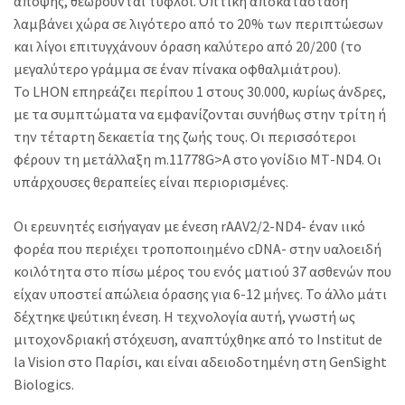
άποψης, θεωρούνται τυφλοί. Οπτική αποκατάσταση
λαμβάνει χώρα σε λιγότερο από το 20% των περιπτώεσων
και λίγοι επιτυγχάνουν όραση καλύτερο από 20/200 (το
μεγαλύτερο γράμμα σε έναν πίνακα οφθαλμιάτρου).
Το LHON επηρεάζει περίπου 1 στους 30.000, κυρίως άνδρες,
με τα συμπτώματα να εμφανίζονται συνήθως στην τρίτη ή
την τέταρτη δεκαετία της ζωής τους. Οι περισσότεροι
φέρουν τη μετάλλαξη m.11778G>A στο γονίδιο ΜΤ-ND4. Οι
υπάρχουσες θεραπείες είναι περιορισμένες.
Οι ερευνητές εισήγαγαν με ένεση rAAV2/2-ND4- έναν ιικό
φορέα που περιέχει τροποποιημένο cDNA- στην υαλοειδή
κοιλότητα στο πίσω μέρος του ενός ματιού 37 ασθενών που
είχαν υποστεί απώλεια όρασης για 6-12 μήνες. Το άλλο μάτι
δέχτηκε ψεύτικη ένεση. Η τεχνολογία αυτή, γνωστή ως
μιτοχονδριακή στόχευση, αναπτύχθηκε από το Institut de
la Vision στο Παρίσι, και είναι αδειοδοτημένη στη GenSight
Biologics.