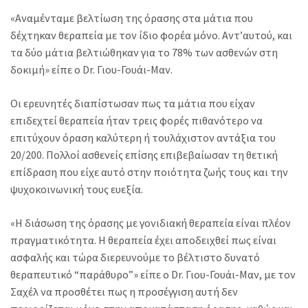
«Αναμένταμε βελτίωση της όρασης στα μάτια που
δέχτηκαν θεραπεία με τον ίδιο φορέα μόνο. Αντ’αυτού, και
τα δύο μάτια βελτιώθηκαν για το 78% των ασθενών στη
δοκιμή» είπε ο Dr. Γιου-Γουάι-Μαν.
Οι ερευνητές διαπίστωσαν πως τα μάτια που είχαν
επιδεχτεί θεραπεία ήταν τρεις φορές πιθανότερο να
επιτύχουν όραση καλύτερη ή τουλάχιστον αντάξια του
20/200. Πολλοί ασθενείς επίσης επιβεβαίωσαν τη θετική
επίδραση που είχε αυτό στην ποιότητα ζωής τους και την
ψυχοκοινωνική τους ευεξία.
«Η διάσωση της όρασης με γονιδιακή θεραπεία είναι πλέον
πραγματικότητα. Η θεραπεία έχει αποδειχθεί πως είναι
ασφαλής και τώρα διερευνούμε το βέλτιστο δυνατό
θεραπευτικό “παράθυρο”» είπε ο Dr. Γιου-Γουάι-Μαν, με τον
Σαχέλ να προσθέτει πως η προσέγγιση αυτή δεν