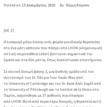
Posted on:
13 Δεκεμβρίου, 2020
By :
Θώμη Κόρσου
[ad_1]
Η εισαγωγή μέσω ένεσης ενός φορέα γονιδιακής θεραπείας
στο ένα μάτι κάποιου που πάσχει από LHON (κληρονομική
οπτική νευροπάθεια Leber) βελτιώνει σημαντικά την
όραση και στα δύο μάτια, όπως διαπίστωσαν επιστήμονες.
Σε κλινική δοκιμή φάσης 3, μια διεθνής ομάδα υπό τον
συντονισμό των Dr. Πάτρικ Γιου-Γουάι-Μαν από
το University of Cambridge και τον Dr. Χοσέ Αλέν Σαχέλ από
το University of Pittsburgh και το Institut de la Vision στο
Παρίσι, ασχολήθηκε με 37 ασθενείς που έπασχαν
από LHON. Μετά από περαιτέρω δοκιμές, η θεραπεία αυτή