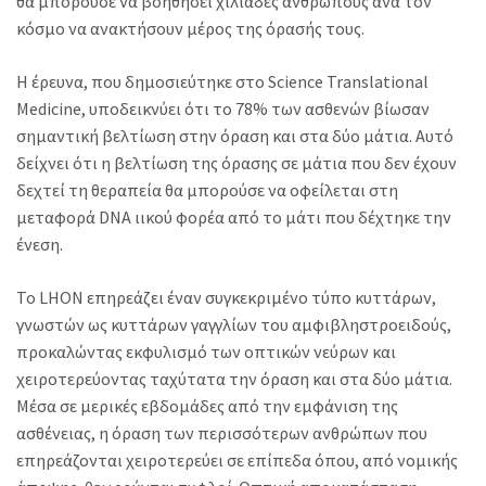
θα μπορούσε να βοηθήσει χιλιάδες ανθρώπους ανά τον
κόσμο να ανακτήσουν μέρος της όρασής τους.
Η έρευνα, που δημοσιεύτηκε στο Science Translational
Medicine, υποδεικνύει ότι το 78% των ασθενών βίωσαν
σημαντική βελτίωση στην όραση και στα δύο μάτια. Αυτό
δείχνει ότι η βελτίωση της όρασης σε μάτια που δεν έχουν
δεχτεί τη θεραπεία θα μπορούσε να οφείλεται στη
μεταφορά DNA ιικού φορέα από το μάτι που δέχτηκε την
ένεση.
Το LHON επηρεάζει έναν συγκεκριμένο τύπο κυττάρων,
γνωστών ως κυττάρων γαγγλίων του αμφιβληστροειδούς,
προκαλώντας εκφυλισμό των οπτικών νεύρων και
χειροτερεύοντας ταχύτατα την όραση και στα δύο μάτια.
Μέσα σε μερικές εβδομάδες από την εμφάνιση της
ασθένειας, η όραση των περισσότερων ανθρώπων που
επηρεάζονται χειροτερεύει σε επίπεδα όπου, από νομικής