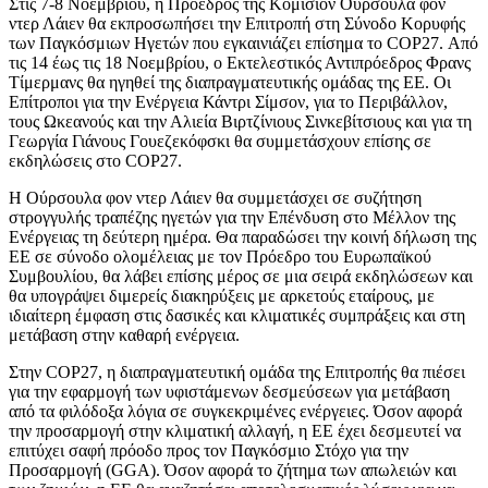
Στις 7-8 Νοεμβρίου, η Πρόεδρος της Κομισιόν Ούρσουλα φον
ντερ Λάιεν θα εκπροσωπήσει την Επιτροπή στη Σύνοδο Κορυφής
των Παγκόσμιων Ηγετών που εγκαινιάζει επίσημα το COP27. Από
τις 14 έως τις 18 Νοεμβρίου, ο Εκτελεστικός Αντιπρόεδρος Φρανς
Τίμερμανς θα ηγηθεί της διαπραγματευτικής ομάδας της ΕΕ. Οι
Επίτροποι για την Ενέργεια Κάντρι Σίμσον, για το Περιβάλλον,
τους Ωκεανούς και την Αλιεία Βιρτζίνιους Σινκεβίτσιους και για τη
Γεωργία Γιάνους Γουεζεκόφσκι θα συμμετάσχουν επίσης σε
εκδηλώσεις στο COP27.
Η Ούρσουλα φον ντερ Λάιεν θα συμμετάσχει σε συζήτηση
στρογγυλής τραπέζης ηγετών για την Επένδυση στο Μέλλον της
Ενέργειας τη δεύτερη ημέρα. Θα παραδώσει την κοινή δήλωση της
ΕΕ σε σύνοδο ολομέλειας με τον Πρόεδρο του Ευρωπαϊκού
Συμβουλίου, θα λάβει επίσης μέρος σε μια σειρά εκδηλώσεων και
θα υπογράψει διμερείς διακηρύξεις με αρκετούς εταίρους, με
ιδιαίτερη έμφαση στις δασικές και κλιματικές συμπράξεις και στη
μετάβαση στην καθαρή ενέργεια.
Στην COP27, η διαπραγματευτική ομάδα της Επιτροπής θα πιέσει
για την εφαρμογή των υφιστάμενων δεσμεύσεων για μετάβαση
από τα φιλόδοξα λόγια σε συγκεκριμένες ενέργειες. Όσον αφορά
την προσαρμογή στην κλιματική αλλαγή, η ΕΕ έχει δεσμευτεί να
επιτύχει σαφή πρόοδο προς τον Παγκόσμιο Στόχο για την
Προσαρμογή (GGA). Όσον αφορά το ζήτημα των απωλειών και