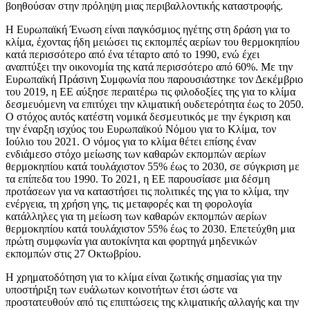
βοηθούσαν στην πρόληψη μιας περιβαλλοντικής καταστροφής.
Η Ευρωπαϊκή Ένωση είναι παγκόσμιος ηγέτης στη δράση για το
κλίμα, έχοντας ήδη μειώσει τις εκπομπές αερίων του θερμοκηπίου
κατά περισσότερο από ένα τέταρτο από το 1990, ενώ έχει
αναπτύξει την οικονομία της κατά περισσότερο από 60%. Με την
Ευρωπαϊκή Πράσινη Συμφωνία που παρουσιάστηκε τον Δεκέμβριο
του 2019, η ΕΕ αύξησε περαιτέρω τις φιλοδοξίες της για το κλίμα
δεσμευόμενη να επιτύχει την κλιματική ουδετερότητα έως το 2050.
Ο στόχος αυτός κατέστη νομικά δεσμευτικός με την έγκριση και
την έναρξη ισχύος του Ευρωπαϊκού Νόμου για το Κλίμα, τον
Ιούλιο του 2021. Ο νόμος για το κλίμα θέτει επίσης έναν
ενδιάμεσο στόχο μείωσης των καθαρών εκπομπών αερίων
θερμοκηπίου κατά τουλάχιστον 55% έως το 2030, σε σύγκριση με
τα επίπεδα του 1990. Το 2021, η ΕΕ παρουσίασε μια δέσμη
προτάσεων για να καταστήσει τις πολιτικές της για το κλίμα, την
ενέργεια, τη χρήση γης, τις μεταφορές και τη φορολογία
κατάλληλες για τη μείωση των καθαρών εκπομπών αερίων
θερμοκηπίου κατά τουλάχιστον 55% έως το 2030. Επετεύχθη μια
πρώτη συμφωνία για αυτοκίνητα και φορτηγά μηδενικών
εκπομπών στις 27 Οκτωβρίου.
Η χρηματοδότηση για το κλίμα είναι ζωτικής σημασίας για την
υποστήριξη των ευάλωτων κοινοτήτων έτσι ώστε να
προστατευθούν από τις επιπτώσεις της κλιματικής αλλαγής και την