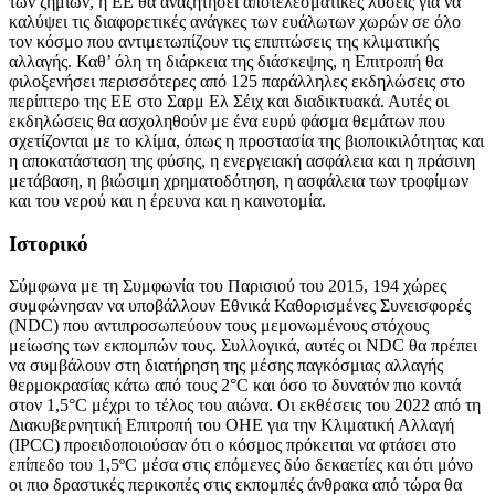
των ζημιών, η ΕΕ θα αναζητήσει αποτελεσματικές λύσεις για να
καλύψει τις διαφορετικές ανάγκες των ευάλωτων χωρών σε όλο
τον κόσμο που αντιμετωπίζουν τις επιπτώσεις της κλιματικής
αλλαγής. Καθ’ όλη τη διάρκεια της διάσκεψης, η Επιτροπή θα
φιλοξενήσει περισσότερες από 125 παράλληλες εκδηλώσεις στο
περίπτερο της ΕΕ στο Σαρμ Ελ Σέιχ και διαδικτυακά. Αυτές οι
εκδηλώσεις θα ασχοληθούν με ένα ευρύ φάσμα θεμάτων που
σχετίζονται με το κλίμα, όπως η προστασία της βιοποικιλότητας και
η αποκατάσταση της φύσης, η ενεργειακή ασφάλεια και η πράσινη
μετάβαση, η βιώσιμη χρηματοδότηση, η ασφάλεια των τροφίμων
και του νερού και η έρευνα και η καινοτομία.
Ιστορικό
Σύμφωνα με τη Συμφωνία του Παρισιού του 2015, 194 χώρες
συμφώνησαν να υποβάλλουν Εθνικά Καθορισμένες Συνεισφορές
(NDC) που αντιπροσωπεύουν τους μεμονωμένους στόχους
μείωσης των εκπομπών τους. Συλλογικά, αυτές οι NDC θα πρέπει
να συμβάλουν στη διατήρηση της μέσης παγκόσμιας αλλαγής
θερμοκρασίας κάτω από τους 2°C και όσο το δυνατόν πιο κοντά
στον 1,5°C μέχρι το τέλος του αιώνα. Οι εκθέσεις του 2022 από τη
Διακυβερνητική Επιτροπή του ΟΗΕ για την Κλιματική Αλλαγή
(IPCC) προειδοποιούσαν ότι ο κόσμος πρόκειται να φτάσει στο
επίπεδο του 1,5ºC μέσα στις επόμενες δύο δεκαετίες και ότι μόνο
οι πιο δραστικές περικοπές στις εκπομπές άνθρακα από τώρα θα