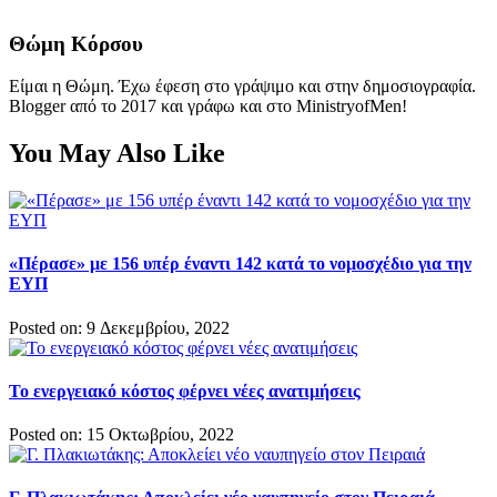
Θώμη Κόρσου
Είμαι η Θώμη. Έχω έφεση στο γράψιμο και στην δημοσιογραφία.
Blogger από το 2017 και γράφω και στο MinistryofMen!
You May Also Like
«Πέρασε» με 156 υπέρ έναντι 142 κατά το νομοσχέδιο για την
ΕΥΠ
Posted on: 9 Δεκεμβρίου, 2022
Το ενεργειακό κόστος φέρνει νέες ανατιμήσεις
Posted on: 15 Οκτωβρίου, 2022