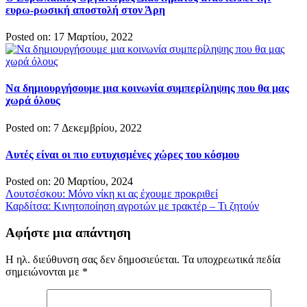
ευρω-ρωσική αποστολή στον Άρη
Posted on: 17 Μαρτίου, 2022
Να δημιουργήσουμε μια κοινωνία συμπερίληψης που θα μας
χωρά όλους
Posted on: 7 Δεκεμβρίου, 2022
Αυτές είναι οι πιο ευτυχισμένες χώρες του κόσμου
Posted on: 20 Μαρτίου, 2024
Πλοήγηση
Λουτσέσκου: Μόνο νίκη κι ας έχουμε προκριθεί
Καρδίτσα: Κινητοποίηση αγροτών με τρακτέρ – Τι ζητούν
άρθρων
Αφήστε μια απάντηση
Η ηλ. διεύθυνση σας δεν δημοσιεύεται.
Τα υποχρεωτικά πεδία
σημειώνονται με
*