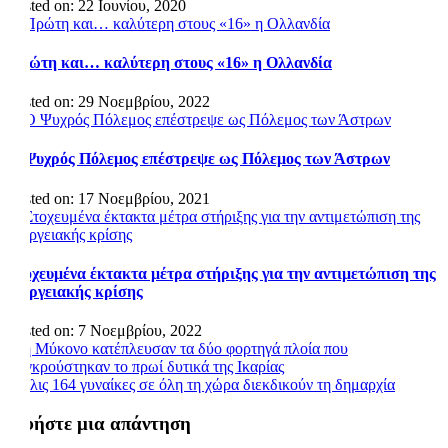
Posted on: 22 Ιουνίου, 2020
Πρώτη και… καλύτερη στους «16» η Ολλανδία
Posted on: 29 Νοεμβρίου, 2022
Ο Ψυχρός Πόλεμος επέστρεψε ως Πόλεμος των Άστρων
Posted on: 17 Νοεμβρίου, 2021
Στοχευμένα έκτακτα μέτρα στήριξης για την αντιμετώπιση της
ενεργειακής κρίσης
Posted on: 7 Νοεμβρίου, 2022
Πλοήγηση
Στη Μύκονο κατέπλευσαν τα δύο φορτηγά πλοία που
συγκρούστηκαν το πρωί δυτικά της Ικαρίας
άρθρων
Μόλις 164 γυναίκες σε όλη τη χώρα διεκδικούν τη δημαρχία
Αφήστε μια απάντηση