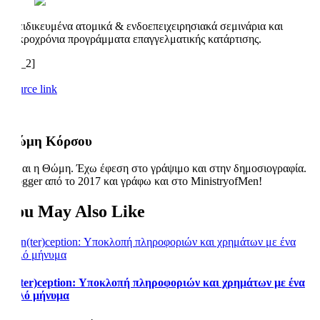
Εξειδικευμένα ατομικά & ενδοεπειχειρησιακά σεμινάρια και
μακροχρόνια προγράμματα επαγγελματικής κατάρτισης.
[ad_2]
Source link
Θώμη Κόρσου
Είμαι η Θώμη. Έχω έφεση στο γράψιμο και στην δημοσιογραφία.
Blogger από το 2017 και γράφω και στο MinistryofMen!
You May Also Like
In(ter)ception: Υποκλοπή πληροφοριών και χρημάτων με ένα
απλό μήνυμα