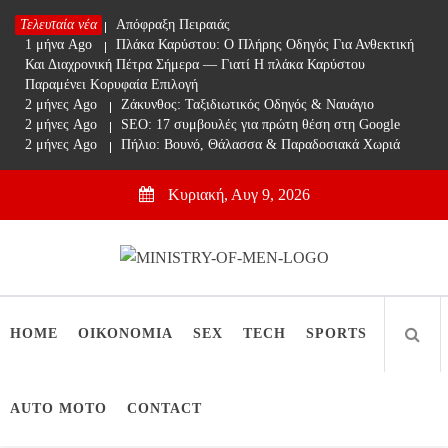
Skip
Τελευταία νέα
1 μήνα Ago
Απόφραξη Πειραιάς
to
1 μήνα Ago
Πλάκα Καρύστου: Ο Πλήρης Οδηγός Για Ανθεκτική
content
Και Διαχρονική Πέτρα Σήμερα — Γιατί Η πλάκα Καρύστου
Παραμένει Κορυφαία Επιλογή
2 μήνες Ago
Ζάκυνθος: Ταξιδιωτικός Οδηγός & Ναυάγιο
2 μήνες Ago
SEO: 17 συμβουλές για πρώτη θέση στη Google
2 μήνες Ago
Πήλιο: Βουνό, Θάλασσα & Παραδοσιακά Χωριά
Κυριακή, Αυγ 9, 2026
Ministry Of Men
Online Lifestyle περιοδικό για Aνδρες
HOME
ΟΙΚΟΝΟΜΙΑ
SEX
TECH
SPORTS
AUTO MOTO
CONTACT