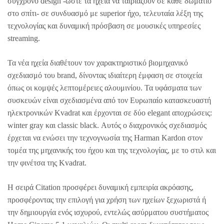
σύγχρονo design -ώστε τα ηχεία να ταιριάζουν σε κάθε δωμάτιο
στο σπίτι- σε συνδυασμό με superior ήχο, τελευταία λέξη της
τεχνολογίας και δυναμική πρόσβαση σε μουσικές υπηρεσίες
streaming.
Τα νέα ηχεία διαθέτουν τον χαρακτηριστικό βιομηχανικό
σχεδιασμό του brand, δίνοντας ιδιαίτερη έμφαση σε στοιχεία
όπως οι κομψές λεπτομέρειες αλουμινίου. Τα υφάσματα των
συσκευών είναι σχεδιασμένα από τον Ευρωπαίο κατασκευαστή
ηλεκτρονικών Kvadrat και έρχονται σε δύο elegant αποχρώσεις:
winter gray και classic black. Αυτός ο διαχρονικός σχεδιασμός
έρχεται να ενώσει την τεχνογνωσία της Harman Kardon στον
τομέα της μηχανικής του ήχου και της τεχνολογίας, με το στιλ και
την φινέτσα της Kvadrat.
Η σειρά Citation προσφέρει δυναμική εμπειρία ακρόασης,
προσφέροντας την επιλογή για χρήση των ηχείων ξεχωριστά ή
την δημιουργία ενός ισχυρού, εντελώς ασύρματου συστήματος