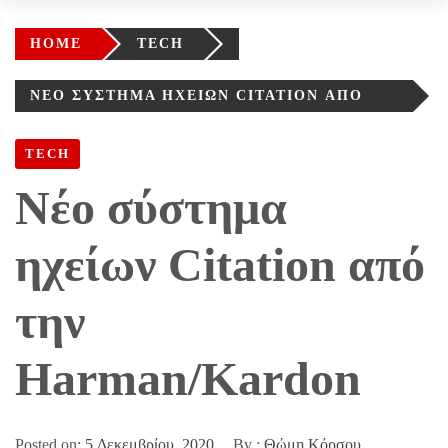
HOME
TECH
ΝΈΟ ΣΎΣΤΗΜΑ ΗΧΕΊΩΝ CITATION ΑΠΌ
ΤΗΝ HARMAN/KARDON
TECH
Νέο σύστημα
ηχείων Citation από
την
Harman/Kardon
Posted on:
5 Δεκεμβρίου, 2020
By :
Θώμη Κόρσου