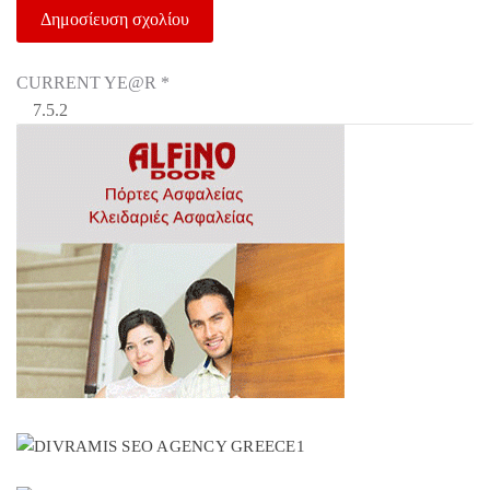
CURRENT YE@R
*