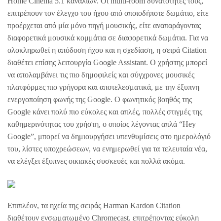
Home Cinema 5.1 καναλιών. Οι multi-room δυνατότητες τους,
επιτρέπουν τον έλεγχο του ήχου από οποιοδήποτε δωμάτιο, είτε
προέρχεται από μία μόνο πηγή μουσικής, είτε αναπαράγοντας
διαφορετικά μουσικά κομμάτια σε διαφορετικά δωμάτια. Για να
ολοκληρωθεί η απόδοση ήχου και η σχεδίαση, η σειρά Citation
διαθέτει επίσης λειτουργία Google Assistant. Ο χρήστης μπορεί
να απολαμβάνει τις πιο δημοφιλείς και σύγχρονες μουσικές
πλατφόρμες πιο γρήγορα και αποτελεσματικά, με την έξυπνη
ενεργοποίηση φωνής της Google. Ο φωνητικός βοηθός της
Google κάνει πολύ πιο εύκολες και απλές, πολλές στιγμές της
καθημερινότητας του χρήστη, ο οποίος λέγοντας απλά “Hey
Google”, μπορεί να δημιουργήσει υπενθυμίσεις στο ημερολόγιό
του, λίστες υποχρεώσεων, να ενημερωθεί για τα τελευταία νέα,
να ελέγξει έξυπνες οικιακές συσκευές και πολλά ακόμα.
Επιπλέον, τα ηχεία της σειράς Harman Kardon Citation
διαθέτουν ενσωματωμένο Chromecast, επιτρέποντας εύκολη