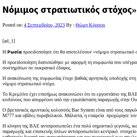
Νόμιμος στρατιωτικός στόχος
Posted on:
4 Σεπτεμβρίου, 2023
By :
Θώμη Κόρσου
[ad_1]
Η
Ρωσία
προειδοποίησε ότι θα αποτελέσουν «νόμιμο στρατιωτικό 
Η προειδοποίηση διατυπώθηκε με αφορμή τη συμφωνία που υπέγραψε
συστημάτων σε ουκρανικό έδαφος.
Η ανακοίνωση της συμφωνίας έτυχε βαθιάς αρνητικής υποδοχής στη 
νόμιμο στρατιωτικό στόχο.
Το Κρεμλίνο έχει επισήμως ανακοινώσει ότι το εργοστάσιο της BAE 
κινδύνους που απορρέουν από την εγκατάσταση παραγωγής στην Ου
Ο βρετανικός αμυντικός κολοσσός Bae System είναι από τους παγκό
M777 και οβίδες πυροβολικού. Μάλιστα, η εταιρεία προχώρησε τον
Η κίνηση της BAE αντιπροσωπεύει ένα πολύ σημαντικό γεγονός, ικ
παραγωγής και επισκευής όπλων αντιπροσωπεύει κεντρικό στοιχείο
καθιστούν δυνατή την αντικατάσταση και τον περιορισμό των απωλ