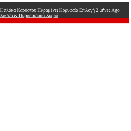
ί Η πλάκα Καρύστου Παραμένει Κορυφαία Επιλογή
2 μήνες Ago
άλασσα & Παραδοσιακά Χωριά