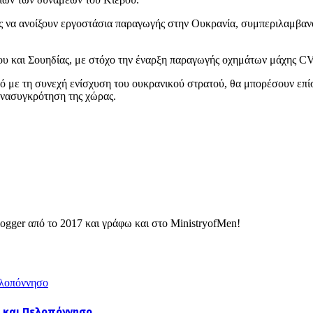
ς να ανοίξουν εργοστάσια παραγωγής στην Ουκρανία, συμπεριλαμβανομ
έβου και Σουηδίας, με στόχο την έναρξη παραγωγής οχημάτων μάχης 
μό με τη συνεχή ενίσχυση του ουκρανικού στρατού, θα μπορέσουν ε
ανασυγκρότηση της χώρας.
ogger από το 2017 και γράφω και στο MinistryofMen!
α και Πελοπόννησο