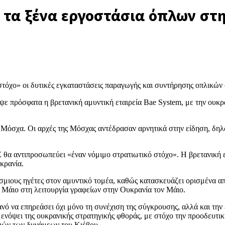
» τα ξένα εργοστάσια όπλων στ
στόχο» οι δυτικές εγκαταστάσεις παραγωγής και συντήρησης οπλικώ
 πρόσφατα η βρετανική αμυντική εταιρεία Bae System, με την ουκρ
Μόσχα. Οι αρχές της Μόσχας αντέδρασαν αρνητικά στην είδηση, δηλών
θα αντιπροσωπεύει «έναν νόμιμο στρατιωτικό στόχο». Η βρετανική ετα
κρανία.
σμιους ηγέτες στον αμυντικό τομέα, καθώς κατασκευάζει ορισμένα απ
 Μάιο στη λειτουργία γραφείων στην Ουκρανία τον Μάιο.
ανό να επηρεάσει όχι μόνο τη συνέχιση της σύγκρουσης, αλλά και 
 ενόψει της ουκρανικής στρατηγικής φθοράς, με στόχο την προοδευτ
ειών των δυνάμεων του Κιέβου.