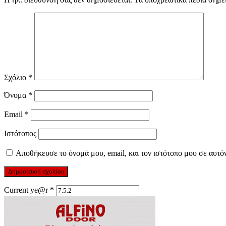
Σχόλιο
*
Όνομα
*
Email
*
Ιστότοπος
Αποθήκευσε το όνομά μου, email, και τον ιστότοπο μου σε αυτό
Current ye@r
*