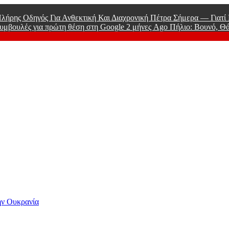
λήρης Οδηγός Για Ανθεκτική Και Διαχρονική Πέτρα Σήμερα — Γιατ
υμβουλές για πρώτη θέση στη Google
2 μήνες Ago
Πήλιο: Βουνό, Θ
ry Of Men
ην Ουκρανία