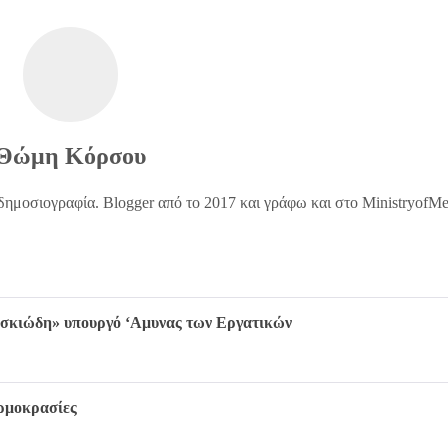
Θώμη Κόρσου
δημοσιογραφία. Blogger από το 2017 και γράφω και στο MinistryofM
ν «σκιώδη» υπουργό ‘Αμυνας των Εργατικών
ερμοκρασίες