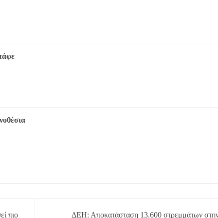
τάφε
ονοθέσια
εί πιο
ΔΕΗ: Αποκατάσταση 13.600 στρεμμάτων στη