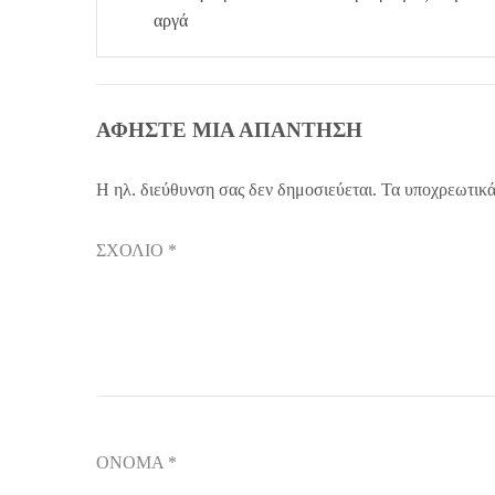
άρθρων
αργά
ΑΦΉΣΤΕ ΜΙΑ ΑΠΆΝΤΗΣΗ
Η ηλ. διεύθυνση σας δεν δημοσιεύεται.
Τα υποχρεωτικά
ΣΧΌΛΙΟ
*
ΌΝΟΜΑ
*