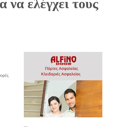
α να ελέγχει τους
φορές