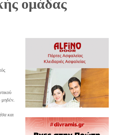
κής ομάδας
τός
υτικού
ο μηδέν.
έσα και