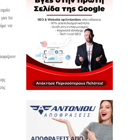
καμία
 για τα
ύμε να
διαφέρον
λης
εις