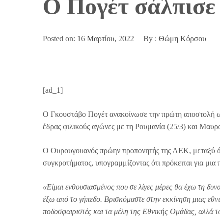
Ο Πογέτ σάλπισε 
Posted on:
16 Μαρτίου, 2022
By :
Θώμη Κόρσου
[ad_1]
Ο Γκουστάβο Πογέτ ανακοίνωσε την πρώτη αποστολή ως 
έδρας φιλικούς αγώνες με τη Ρουμανία (25/3) και Μαυρο
Ο Ουρουγουανός πρώην προπονητής της ΑΕΚ, μεταξύ ά
συγκροτήματος, υπογραμμίζοντας ότι πρόκειται για μια
«Είμαι ενθουσιασμένος που σε λίγες μέρες θα έχω τη δυ
έξω από το γήπεδο. Βρισκόμαστε στην εκκίνηση μιας εθν
ποδοσφαιριστές και τα μέλη της Εθνικής Ομάδας, αλλά 