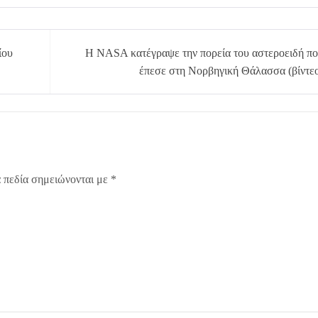
ίου
H NASA κατέγραψε την πορεία του αστεροειδή π
έπεσε στη Νορβηγική Θάλασσα (βίντε
 πεδία σημειώνονται με
*