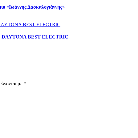
μιο «Ιωάννης Δασκαλογιάννης»
κά της DAYTONA BEST ELECTRIC
ιώνονται με
*