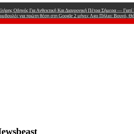
λήρης Οδηγός Για Ανθεκτική Και Διαχρονική Πέτρα Σήμερα — Γιατ
υμβουλές για πρώτη θέση στη Google
2 μήνες Ago
Πήλιο: Βουνό, Θ
 Men
Newsbeast