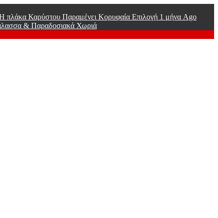
ί Η πλάκα Καρύστου Παραμένει Κορυφαία Επιλογή
1 μήνα Ago
άλασσα & Παραδοσιακά Χωριά