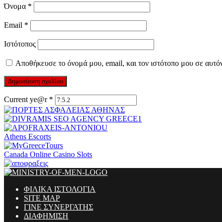
Όνομα
*
Email
*
Ιστότοπος
Αποθήκευσε το όνομά μου, email, και τον ιστότοπο μου σε αυτό
Current ye@r
*
Athens Escorts
Canada Online Casino Slots
ΦΙΛΙΚΑ ΙΣΤΟΛΟΓΙΑ
SITE MAP
ΓΙΝΕ ΣΥΝΕΡΓΑΤΗΣ
ΔΙΑΦΗΜΙΣΗ