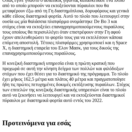
Όπως έγινε γνωστό ο ασιατικός γίγαντας κατασκεύασε ένα πλοίο
από το οποίο μπορούν να εκτοξεύονται πύραυλοι που θα
μεταφέρουν έξω από τη Γη διαστημόπλοια, δορυφόρους και γενικά
κάθε είδους διαστημικά φορτία. Αυτό το πλοίο που λειτουργεί στην
ουσία ως μία θαλάσσια πλατφόρμα ονομάστηκε De Bo 3 και
στόχος είναι να εκτοξεύει επαναχρησιμοποιούμενους πυραύλους
τους οποίους θα περισυλλέγει όταν επιστρέφουν στην Γη αφού
έχουν απελευθερώσει το φορτίο τους για να εκτελέσουν κάποια
επόμενη αποστολή. Τέτοιες πλατφόρμες χρησιμοποιεί και η Space
X, η διαστημική εταιρεία του Ελον Μασκ, για τους δικούς της
επαναχρησιμοποιούμενους πυραύλους.
Η κινεζική διαστημική υπηρεσία είναι η πρώτη κρατική που
προχωρά σε αυτή την κίνηση δείγμα των πολλών και φιλόδοξων
στόχων που έχει θέσει για το διαστημικό της πρόγραμμα. Το πλοίο
έχει μήκος 162,5 μέτρα και πλάτος 40 μέτρα και πραγματοποίησε
ήδη τις πρώτες πετυχημένες δοκιμές εκτόξευσης πυραύλων. Στόχος
των επιτελών της κινεζικής διαστημικής υπηρεσιών είναι το πλοίο
αυτό να ξεκινήσει να λειτουργεί και να εκτοξεύονται διαστημικοί
πύραυλοι με διαστημικά φορτία αυτό εντός του 2022.
Προτεινόμενα για εσάς