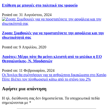
Επίθεση με μπογιές στο πολιτικό της γραφείο
Posted on: 31 Αυγούστου, 2024
Zoom: Συμβουλές για να προστατέψετε την ασφάλεια και την
ιδιωτικότητά σας
Posted on: 9 Απριλίου, 2020
Αγρότες: Μέχρι πότε θα μείνει κλειστή από το μπλόκο η ΕΟ
Θεσσαλονίκης- Ν. Μουδανιών
Posted on: 11 Φεβρουαρίου, 2024
Πλοήγηση
Οι Άγγλοι θα συζητήσουν για τα ανθρώπινα δικαιώματα στο Κατάρ
Πότε βλέπει τον πληθωρισμό κάτω από το στόχο του 2%
άρθρων
Αφήστε μια απάντηση
Η ηλ. διεύθυνση σας δεν δημοσιεύεται.
Τα υποχρεωτικά πεδία
σημειώνονται με
*