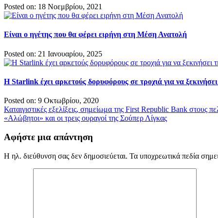
Posted on: 18 Νοεμβρίου, 2021
Είναι ο ηγέτης που θα φέρει ειρήνη στη Μέση Ανατολή
Posted on: 21 Ιανουαρίου, 2025
Η Starlink έχει αρκετούς δορυφόρους σε τροχιά για να ξεκινήσε
Posted on: 9 Οκτωβρίου, 2020
Πλοήγηση
Καταιγιστικές εξελίξεις, σημείωμα της First Republic Bank στους πε
«Αλώβητοι» και οι τρεις ουραγοί της Σούπερ Λίγκας
άρθρων
Αφήστε μια απάντηση
Η ηλ. διεύθυνση σας δεν δημοσιεύεται.
Τα υποχρεωτικά πεδία σημε