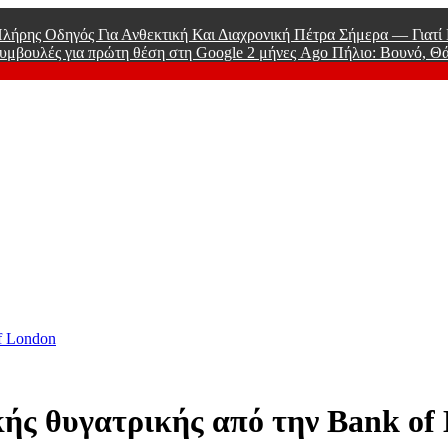
λήρης Οδηγός Για Ανθεκτική Και Διαχρονική Πέτρα Σήμερα — Γιατ
υμβουλές για πρώτη θέση στη Google
2 μήνες Ago
Πήλιο: Βουνό, Θ
 Men
f London
κής θυγατρικής από την Bank of