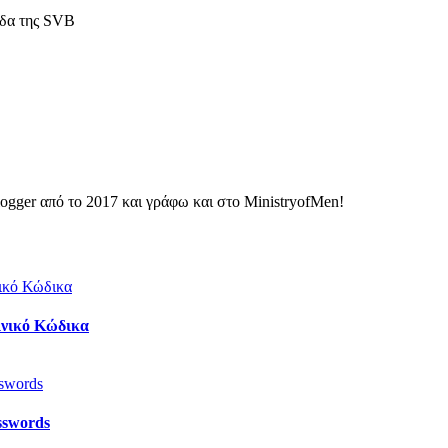
άδα της SVB
ogger από το 2017 και γράφω και στο MinistryofMen!
οινικό Κώδικα
sswords