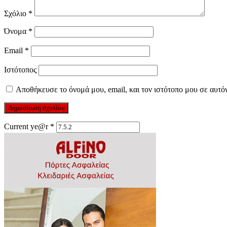
Σχόλιο
*
Όνομα
*
Email
*
Ιστότοπος
Αποθήκευσε το όνομά μου, email, και τον ιστότοπο μου σε αυτό
Current ye@r
*