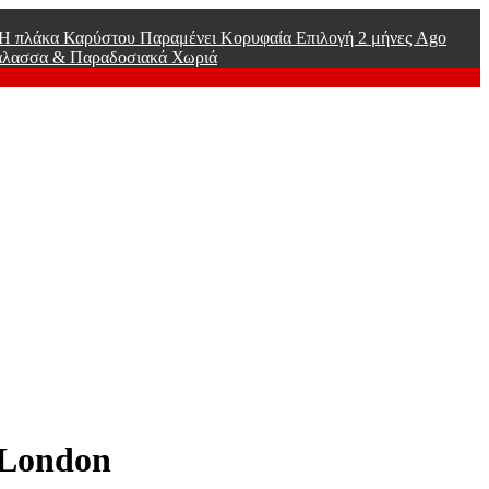
ί Η πλάκα Καρύστου Παραμένει Κορυφαία Επιλογή
2 μήνες Ago
άλασσα & Παραδοσιακά Χωριά
 London