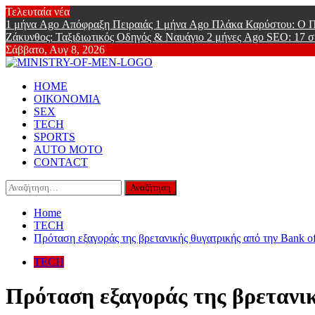
Skip
Τελευταία νέα
to
1 μήνα Ago
Απόφραξη Πειραιάς
1 μήνα Ago
Πλάκα Καρύστου: Ο Π
content
Ζάκυνθος: Ταξιδιωτικός Οδηγός & Ναυάγιο
2 μήνες Ago
SEO: 17 σ
Σάββατο, Αυγ 8, 2026
Ministry Of
Primary
Online Lifestyle περιοδικό για Aνδρες
HOME
Menu
ΟΙΚΟΝΟΜΙΑ
SEX
TECH
SPORTS
AUTO MOTO
CONTACT
Αναζήτηση
για:
Home
TECH
Πρόταση εξαγοράς της βρετανικής θυγατρικής από την Bank o
TECH
Πρόταση εξαγοράς της βρετανι