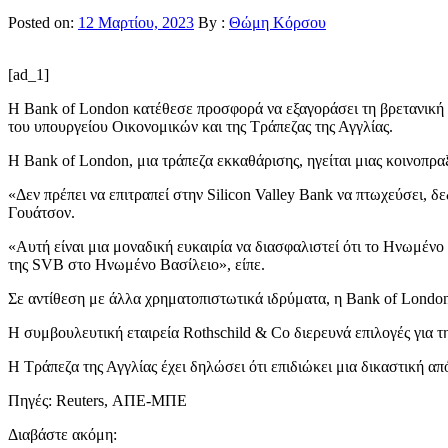
Posted on:
12 Μαρτίου, 2023
By :
Θώμη Κόρσου
[ad_1]
Η Bank of London κατέθεσε προσφορά να εξαγοράσει τη βρετανική
του υπουργείου Οικονομικών και της Τράπεζας της Αγγλίας.
Η Bank of London, μια τράπεζα εκκαθάρισης, ηγείται μιας κοινοπρ
«Δεν πρέπει να επιτραπεί στην Silicon Valley Bank να πτωχεύσει, 
Γουάτσον.
«Αυτή είναι μια μοναδική ευκαιρία να διασφαλιστεί ότι το Ηνωμένο
της SVB στο Ηνωμένο Βασίλειο», είπε.
Σε αντίθεση με άλλα χρηματοπιστωτικά ιδρύματα, η Bank of London δ
Η συμβουλευτική εταιρεία Rothschild & Co διερευνά επιλογές για 
Η Τράπεζα της Αγγλίας έχει δηλώσει ότι επιδιώκει μια δικαστική α
Πηγές: Reuters, ΑΠΕ-ΜΠΕ
Διαβάστε ακόμη: