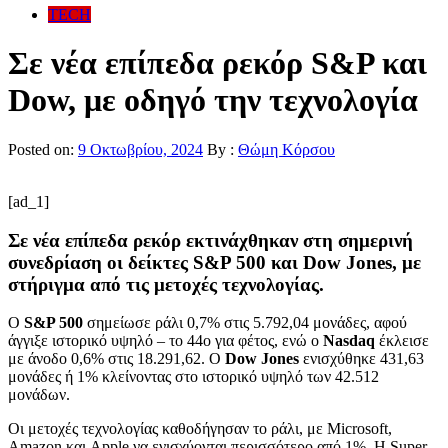
TECH
Σε νέα επίπεδα ρεκόρ S&P και
Dow, με οδηγό την τεχνολογία
Posted on:
9 Οκτωβρίου, 2024
By :
Θώμη Κόρσου
[ad_1]
Σε νέα επίπεδα ρεκόρ εκτινάχθηκαν στη σημερινή
συνεδρίαση οι δείκτες S&P 500 και Dow Jones, με
στήριγμα από τις μετοχές τεχνολογίας.
Ο
S&P 500
σημείωσε ράλι 0,7% στις 5.792,04 μονάδες, αφού
άγγιξε ιστορικό υψηλό – το 44ο για φέτος, ενώ ο
Nasdaq
έκλεισε
με άνοδο 0,6% στις 18.291,62. Ο
Dow Jones
ενισχύθηκε 431,63
μονάδες ή 1% κλείνοντας στο ιστορικό υψηλό των 42.512
μονάδων.
Οι μετοχές τεχνολογίας καθοδήγησαν το ράλι, με Microsoft,
Amazon και Apple να ενισχύονται περισσότερο από 1%. Η Super