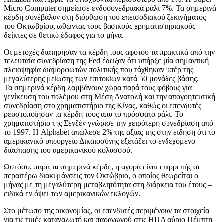
Micro Computer σημείωσε ενδοσυνεδριακά ράλι 7%. Τα σημερινά
κέρδη συνέβαλαν στη διόρθωση του επεισοδιακού ξεκινήματος
του Οκτωβρίου, ωθώντας τους βασικούς χρηματιστηριακούς
δείκτες σε θετικό έδαφος για το μήνα.
Οι μετοχές διατήρησαν τα κέρδη τους αφότου τα πρακτικά από την
τελευταία συνεδρίαση της Fed έδειξαν ότι υπήρξε μία σημαντική
πλειοψηφία διαμορφωτών πολιτικής που τάχθηκαν υπέρ της
μεγαλύτερης μείωσης των επιτοκίων κατά 50 μονάδες βάσης.
Τα σημερινά κέρδη λαμβάνουν χώρα παρά τους φόβους για
γενίκευση του πολέμου στη Μέση Ανατολή και την απογοητευτική
συνεδρίαση στο χρηματιστήριο της Κίνας, καθώς οι επενδυτές
ρευστοποίησαν τα κέρδη τους απο το πρόσφατο ράλι. Το
χρηματιστήριο της Σενζέν γνώρισε την χειρότερη συνεδρίαση από
το 1997. Η Alphabet απώλεσε 2% της αξίας της στην είδηση ότι το
αμερικανικό υπουργείο Δικαιοσύνης εξετάζει το ενδεχόμενο
διάσπασης του αμερικανικού κολοσσού.
Ωστόσο, παρά τα σημερινά κέρδη, η αγορά είναι επιρρεπής σε
περαιτέρω διακυμάνσεις τον Οκτώβριο, ο οποίος θεωρείται ο
μήνας με τη μεγαλύτερη μεταβλητότητα στη διάρκεια του έτους –
ειδικά εν όψει των αμερικανικών εκλογών.
Στο μέτωπο της οικονομίας, οι επενδυτές περιμένουν τα στοιχεία
για τις τιμές καταναλωτή και παραγωγού στις ΗΠΑ αύριο Πέμπτη