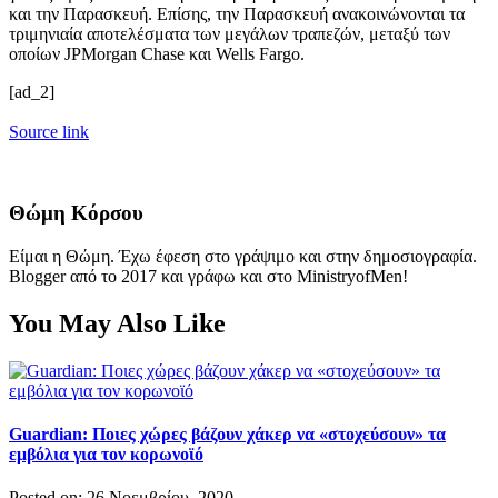
και την Παρασκευή. Επίσης, την Παρασκευή ανακοινώνονται τα
τριμηνιαία αποτελέσματα των μεγάλων τραπεζών, μεταξύ των
οποίων JPMorgan Chase και Wells Fargo.
[ad_2]
Source link
Θώμη Κόρσου
Είμαι η Θώμη. Έχω έφεση στο γράψιμο και στην δημοσιογραφία.
Blogger από το 2017 και γράφω και στο MinistryofMen!
You May Also Like
Guardian: Ποιες χώρες βάζουν χάκερ να «στοχεύσουν» τα
εμβόλια για τον κορωνοϊό
Posted on: 26 Νοεμβρίου, 2020