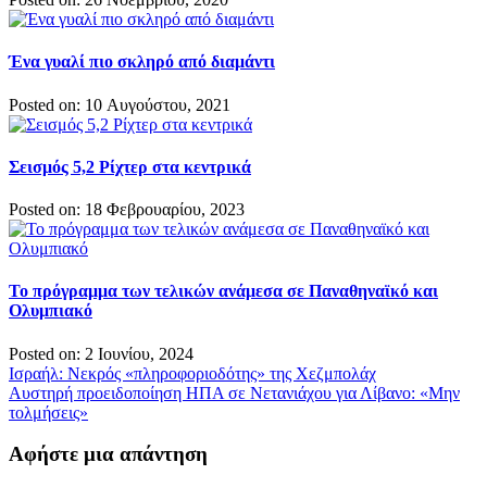
Ένα γυαλί πιο σκληρό από διαμάντι
Posted on: 10 Αυγούστου, 2021
Σεισμός 5,2 Ρίχτερ στα κεντρικά
Posted on: 18 Φεβρουαρίου, 2023
Το πρόγραμμα των τελικών ανάμεσα σε Παναθηναϊκό και
Ολυμπιακό
Posted on: 2 Ιουνίου, 2024
Πλοήγηση
Ισραήλ: Νεκρός «πληροφοριοδότης» της Χεζμπολάχ
Αυστηρή προειδοποίηση ΗΠΑ σε Νετανιάχου για Λίβανο: «Μην
άρθρων
τολμήσεις»
Αφήστε μια απάντηση