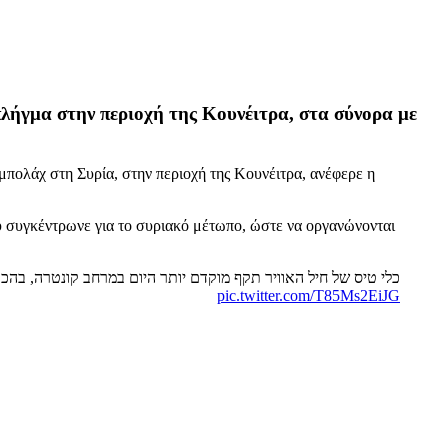
λήγμα στην περιοχή της Κουνέιτρα, στα σύνορα με
πολάχ στη Συρία, στην περιοχή της Κουνέιτρα, ανέφερε η
 συγκέντρωνε για το συριακό μέτωπο, ώστε να οργανώνονται
כלי טיס של חיל האוויר תקף מוקדם יותר היום במרחב קונטרה, בהכוונת אוגדה 210, וחיסל את המחבל אדהם ג׳אחות, מחבל ביחידת ״תיק הגולן״, שלוחת ארגו>>
pic.twitter.com/T85Ms2EiJG