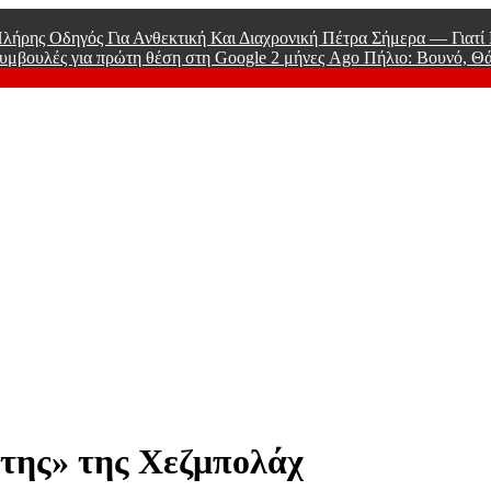
λήρης Οδηγός Για Ανθεκτική Και Διαχρονική Πέτρα Σήμερα — Γιατ
υμβουλές για πρώτη θέση στη Google
2 μήνες Ago
Πήλιο: Βουνό, Θ
 Men
της» της Χεζμπολάχ