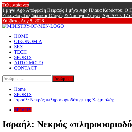
Skip
Τελευταία νέα
to
1 μήνα Ago
Απόφραξη Πειραιάς
1 μήνα Ago
Πλάκα Καρύστου: Ο Π
content
Ζάκυνθος: Ταξιδιωτικός Οδηγός & Ναυάγιο
2 μήνες Ago
SEO: 17 σ
Σάββατο, Αυγ 8, 2026
Ministry Of
Primary
Online Lifestyle περιοδικό για Aνδρες
HOME
Menu
ΟΙΚΟΝΟΜΙΑ
SEX
TECH
SPORTS
AUTO MOTO
CONTACT
Αναζήτηση
για:
Home
SPORTS
Ισραήλ: Νεκρός «πληροφοριοδότης» της Χεζμπολάχ
SPORTS
Ισραήλ: Νεκρός «πληροφοριοδό