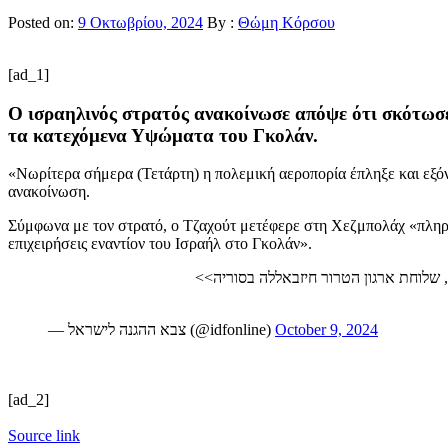
Posted on:
9 Οκτωβρίου, 2024
By :
Θώμη Κόρσου
[ad_1]
Ο ισραηλινός στρατός ανακοίνωσε απόψε ότι σκότωσε
τα κατεχόμενα Υψώματα του Γκολάν.
«Νωρίτερα σήμερα (Τετάρτη) η πολεμική αεροπορία έπληξε και εξόν
ανακοίνωση.
Σύμφωνα με τον στρατό, ο Τζαχούτ μετέφερε στη Χεζμπολάχ «πληρ
επιχειρήσεις εναντίον του Ισραήλ στο Γκολάν».
— צבא ההגנה לישראל (@idfonline)
October 9, 2024
[ad_2]
Source link