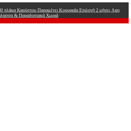
ί Η πλάκα Καρύστου Παραμένει Κορυφαία Επιλογή
2 μήνες Ago
άλασσα & Παραδοσιακά Χωριά