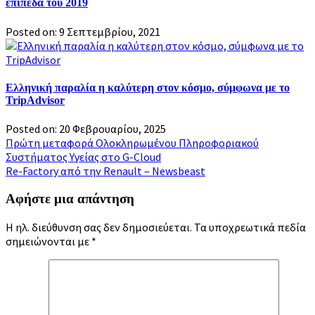
επίπεδα του 2019
Posted on: 9 Σεπτεμβρίου, 2021
Ελληνική παραλία η καλύτερη στον κόσμο, σύμφωνα με το
TripAdvisor
Posted on: 20 Φεβρουαρίου, 2025
Πλοήγηση
Πρώτη μεταφορά Ολοκληρωμένου Πληροφοριακού
Συστήματος Υγείας στο G-Cloud
άρθρων
Re-Factory από την Renault – Newsbeast
Αφήστε μια απάντηση
Η ηλ. διεύθυνση σας δεν δημοσιεύεται.
Τα υποχρεωτικά πεδία
σημειώνονται με
*