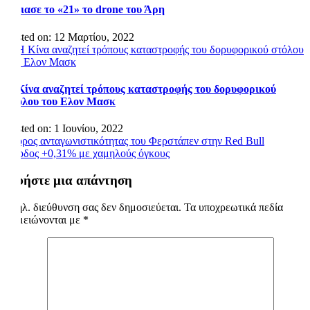
Έπιασε το «21» το drone του Άρη
Posted on: 12 Μαρτίου, 2022
Η Κίνα αναζητεί τρόπους καταστροφής του δορυφορικού
στόλου του Ελον Μασκ
Posted on: 1 Ιουνίου, 2022
Πλοήγηση
Ο όρος ανταγωνιστικότητας του Φερστάπεν στην Red Bull
Ανοδος +0,31% με χαμηλούς όγκους
άρθρων
Αφήστε μια απάντηση
Η ηλ. διεύθυνση σας δεν δημοσιεύεται.
Τα υποχρεωτικά πεδία
σημειώνονται με
*