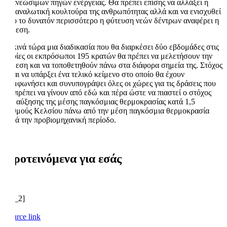
ανανεώσιμων πηγών ενέργειας. Θα πρέπει επίσης να αλλάξει η
καταναλωτική κουλτούρα της ανθρωπότητας αλλά και να ενισχυθεί
όσο το δυνατόν περισσότερο η φύτευση νεών δέντρων αναφέρει η
έκθεση.
Ξεκινά τώρα μια διαδικασία που θα διαρκέσει δύο εβδομάδες στις
οποίες οι εκπρόσωποι 195 κρατών θα πρέπει να μελετήσουν την
έκθεση και να τοποθετηθούν πάνω στα διάφορα σημεία της. Στόχος
είναι να υπάρξει ένα τελικό κείμενο στο οποίο θα έχουν
συμφωνήσει και συνυπογράψει όλες οι χώρες για τις δράσεις που
θα πρέπει να γίνουν από εδώ και πέρα ώστε να πιαστεί ο στόχος
της αύξησης της μέσης παγκόσμιας θερμοκρασίας κατά 1,5
βαθμούς Κελσίου πάνω από την μέση παγκόσμια θερμοκρασία
κατά την προβιομηχανική περίοδο.
Προτεινόμενα για εσάς
[ad_2]
Source link