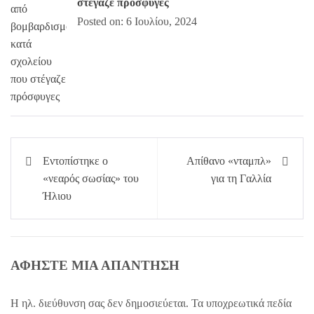
στέγαζε πρόσφυγες
Posted on: 6 Ιουλίου, 2024
Πλοήγηση
Εντοπίστηκε ο
Απίθανο «νταμπλ»
άρθρων
«νεαρός σωσίας» του
για τη Γαλλία
Ήλιου
ΑΦΉΣΤΕ ΜΙΑ ΑΠΆΝΤΗΣΗ
Η ηλ. διεύθυνση σας δεν δημοσιεύεται.
Τα υποχρεωτικά πεδία